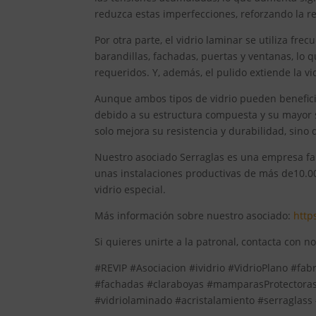
reduzca estas imperfecciones, reforzando la res
Por otra parte, el vidrio laminar se utiliza fr
barandillas, fachadas, puertas y ventanas, lo
requeridos. Y, además, el pulido extiende la v
Aunque ambos tipos de vidrio pueden beneficia
debido a su estructura compuesta y su mayor su
solo mejora su resistencia y durabilidad, sino
Nuestro asociado Serraglas es una empresa fami
unas instalaciones productivas de más de10.00
vidrio especial.
Más información sobre nuestro asociado:
http
Si quieres unirte a la patronal, contacta con n
#REVIP #Asociacion #ividrio #VidrioPlano #fabr
#fachadas #claraboyas #mamparasProtectoras 
#vidriolaminado #acristalamiento #serraglass