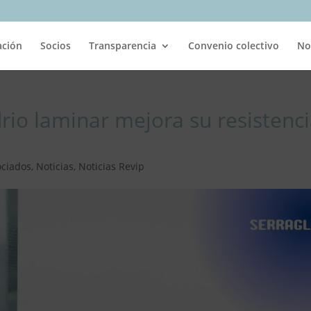
ación
Socios
Transparencia
Convenio colectivo
No
drio laminar mejora su resistenc
ociados
,
Noticias
,
Noticias Revip