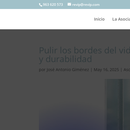
963 620 573
revip@revip.com
Inicio
La Asoci
Pulir los bordes del vi
y durabilidad
por
José Antonio Giménez
|
May 16, 2025
|
As