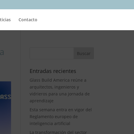
ticias
Contacto
ia
Entradas recientes
Glass Build America reúne a
arquitectos, ingenieros y
vidrieros para una jornada de
aprendizaje
Esta semana entra en vigor del
Reglamento europeo de
inteligencia artificial
La transformación del sector