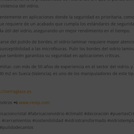
istencia del vidrio.
ecuentemente en aplicaciones donde la seguridad es prioritaria, com
 que requiere de un acabado que cumpla los estándares de segurid
ida útil del vidrio, asegurando un mejor rendimiento en el tiempo.
rse del pulido de bordes, el vidrio laminar requiere mayor atenci
sceptibilidad a las microfisuras. Pulir los bordes del vidrio lamin
 que también garantiza su seguridad en aplicaciones críticas.
liar, con más de 50 años de experiencia en el sector del vidrio, y
0 m2 en Sueca (Valencia), es uno de los manipuladores de este ti
s://serraglass.es
osotros 📲
www.revip.com
icacioncristal #fabricacionvidrio #climalit #decoración #puertasCri
#cerramientos #sostenibilidad #vidriotransformado #vidriotemp
 #pulidodecantos