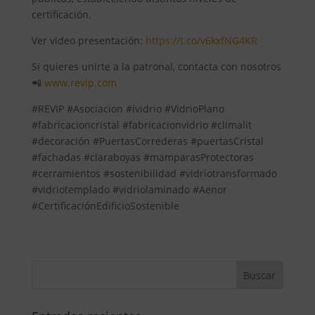
certificación.
Ver video presentación:
https://t.co/v6kxfNG4KR
Si quieres unirte a la patronal, contacta con nosotros
📲
www.revip.com
#REVIP #Asociacion #ividrio #VidrioPlano
#fabricacioncristal #fabricacionvidrio #climalit
#decoración #PuertasCorrederas #puertasCristal
#fachadas #claraboyas #mamparasProtectoras
#cerramientos #sostenibilidad #vidriotransformado
#vidriotemplado #vidriolaminado #Aenor
#CertificaciónEdificioSostenible