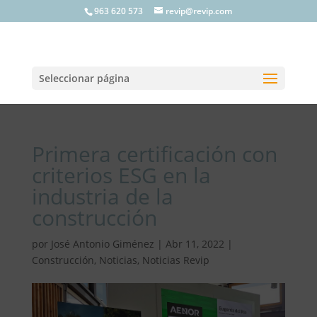
963 620 573
revip@revip.com
Seleccionar página
Primera certificación con
criterios ESG en la
industria de la
construcción
por
José Antonio Giménez
|
Abr 11, 2022
|
Construcción
,
Noticias
,
Noticias Revip