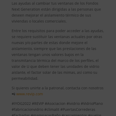
Las ayudas al cambiar tus ventanas de los Fondos
Next Generation están dirigidas a las personas que
deseen mejorar el aislamiento térmico de sus
viviendas o locales comerciales.
Entre los requisitos para poder acceder a las ayudas,
se requiere sustituir las ventanas actuales por otras
nuevas y/o partes de estas donde mejore el
aislamiento, siempre que las prestaciones de las
ventanas tengan unos valores bajos en la
transmitancia térmica del marco de los perfiles, el
valor de U que deben tener las unidades de vidrio
aislante, el factor solar de las mimas, así como su
permeabilidad.
Si quieres unirte a la patronal, contacta con nosotros
📲
www.revip.com
#IYOG2022 #REVIP #Asociacion #ividrio #VidrioPlano
#fabricacionvidrio #climalit #PuertasCorrederas
#fachadas #mamparasBaño #cerramientos #suelos