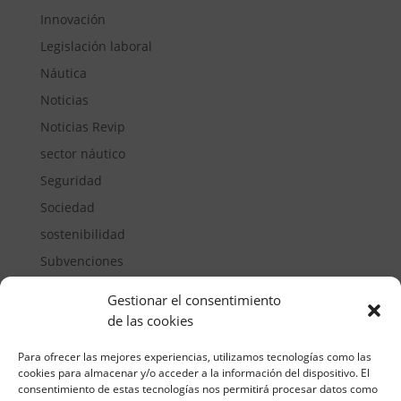
Innovación
Legislación laboral
Náutica
Noticias
Noticias Revip
sector náutico
Seguridad
Sociedad
sostenibilidad
Subvenciones
Suelos pisables
Gestionar el consentimiento
Transporte
de las cookies
Vivienda
Para ofrecer las mejores experiencias, utilizamos tecnologías como las
cookies para almacenar y/o acceder a la información del dispositivo. El
consentimiento de estas tecnologías nos permitirá procesar datos como