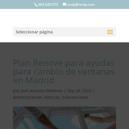
963 620 573
revip@revip.com
Seleccionar página
Plan Renove para ayudas
para cambio de ventanas
en Madrid
por
José Antonio Giménez
|
Sep 26, 2023
|
Administración
,
Noticias
,
Subvenciones