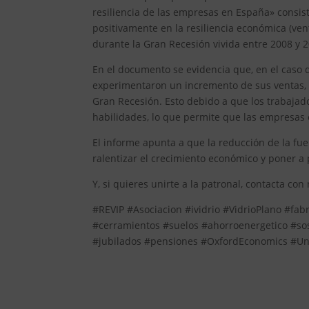
resiliencia de las empresas en España» consi
positivamente en la resiliencia económica (ve
durante la Gran Recesión vivida entre 2008 y 
En el documento se evidencia que, en el caso
experimentaron un incremento de sus ventas, 
Gran Recesión. Esto debido a que los trabaja
habilidades, lo que permite que las empresas e
El informe apunta a que la reducción de la f
ralentizar el crecimiento económico y poner a
Y, si quieres unirte a la patronal, contacta con
#REVIP #Asociacion #ividrio #VidrioPlano #fab
#cerramientos #suelos #ahorroenergetico #sos
#jubilados #pensiones #OxfordEconomics #U