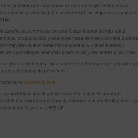
ste en constatar que «una mano de obra de mayor edad influyó
ntas, empleo, productividad e inversión) de las empresas españolas
2014».
 de España, las empresas con una fuerza laboral de más edad
empleo, productividad y una mayor tasa de inversión neta durante
dores mayores suelen tener más experiencia, conocimientos y
n las que trabajan sean más productivas y resilientes a las crisis.
uerza laboral combinada con el aumento del número de jubilados po
 prueba el sistema de pensiones.
 nosotros 📲
www.revip.com
ricacionvidrio #climalit #decoración #fachadas #claraboyas
tenibilidad #vidriotransformado #vidriotemplado #trabajadoresse
niversidaddeSalamanca #CENIE