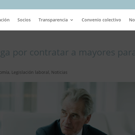
ación
Socios
Transparencia
Convenio colectivo
No
ga por contratar a mayores par
omía
,
Legislación laboral
,
Noticias