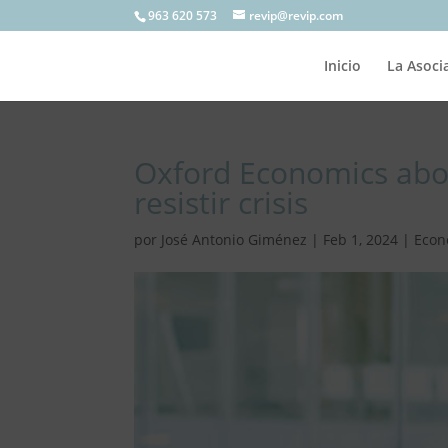
963 620 573
revip@revip.com
Inicio
La Asoci
Oxford Economics abo
resistir crisis
por
José Antonio Giménez
|
Feb 1, 2024
|
Econ