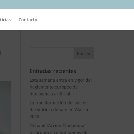
ticias
Contacto
a
Entradas recientes
Esta semana entra en vigor del
Reglamento europeo de
inteligencia artificial
La transformación del sector
del vidrio a debate en Glasstec
2026
‘RehabilitAcción Ciudadana’
incorpora a comunidades de