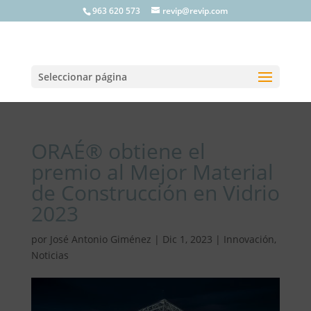
963 620 573
revip@revip.com
Seleccionar página
ORAÉ® obtiene el
premio al Mejor Material
de Construcción en Vidrio
2023
por
José Antonio Giménez
|
Dic 1, 2023
|
Innovación
,
Noticias