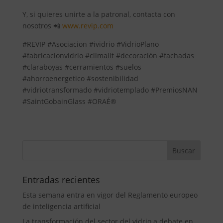
Y, si quieres unirte a la patronal, contacta con
nosotros 📲
www.revip.com
#REVIP #Asociacion #ividrio #VidrioPlano
#fabricacionvidrio #climalit #decoración #fachadas
#claraboyas #cerramientos #suelos
#ahorroenergetico #sostenibilidad
#vidriotransformado #vidriotemplado #PremiosNAN
#SaintGobainGlass #ORAÉ®
Entradas recientes
Esta semana entra en vigor del Reglamento europeo
de inteligencia artificial
La transformación del sector del vidrio a debate en