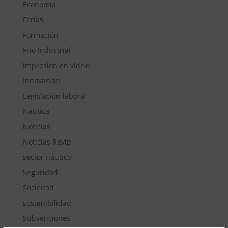
Economía
Ferias
Formación
Frío Industrial
Impresión en vidrio
Innovación
Legislación laboral
Náutica
Noticias
Noticias Revip
sector náutico
Seguridad
Sociedad
sostenibilidad
Subvenciones