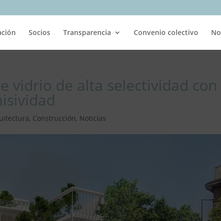
ación
Socios
Transparencia
Convenio colectivo
No
e vidrio de alta selectividad con
misividad
uitectura
,
Construcción
,
Noticias