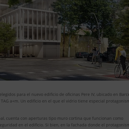
elegidos para el nuevo edificio de oficinas Pere IV, ubicado en Bar
a TAG a+m. Un edificio en el que el vidrio tiene especial protagoni
ncipal, cuenta con aperturas tipo muro cortina que funcionan como
eguridad en el edificio. Si bien, en la fachada donde el protagonis