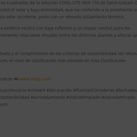
ros cuadrados de la solución COOL-LITE SKN 176 de Saint-Gobain G
 control solar y baja emisividad, que ha conferido a la envolvente 
gía solar incidente, junto con un elevado aislamiento térmico.
na estética neutra con baja reflexión y un mayor confort para los
enerando relaciones visuales entre las distintas plantas y alturas 
hada y al cumplimiento de los criterios de sostenibilidad, las ofici
num, el nivel de clasificación más elevado en esta clasificación
osotros 📲
www.revip.com
ricacionvidrio #climalit #decoración #PuertasCorrederas #fachada
stenibilidad #acristalamiento #vidriotemplado #vidriolaminado
inum