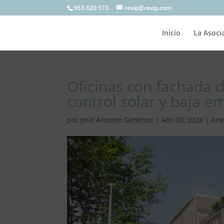
963 620 573
revip@revip.com
Inicio
La Asoci
Oficinas con fachada d
control solar y baja e
por
José Antonio Giménez
|
Abr 30, 2024
|
Arq