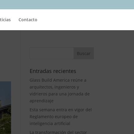
ticias
Contacto
Entradas recientes
Glass Build America reúne a
arquitectos, ingenieros y
vidrieros para una jornada de
aprendizaje
Esta semana entra en vigor del
Reglamento europeo de
inteligencia artificial
La transformación del sector