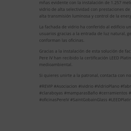
mñas evidente con la instalación de 1.257 met
vidrio de alta selectividad con prestaciones de
alta transmisión luminosa y control de la ener
La fachada de vidrio ha conferido al edificio u
usuarios gracias a la entrada de luz natural, g
conforman las oficinas.
Gracias a la instalación de esta solución de fac
Pere IV han recibido la certificación LEED Plati
medioambiental.
Si quieres unirte a la patronal, contacta con n
#REVIP #Asociacion #ividrio #VidrioPlano #fab
#claraboyas #mamparasBaño #cerramientos #so
#oficinasPereIV #SaintGobainGlass #LEEDPlat