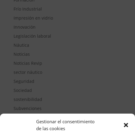
Frío Industrial
Impresión en vidrio
Innovación
Legislación laboral
Náutica
Noticias
Noticias Revip
sector náutico
Seguridad
Sociedad
sostenibilidad
Subvenciones
Suelos pisables
Gestionar el consentimiento
Transporte
de las cookies