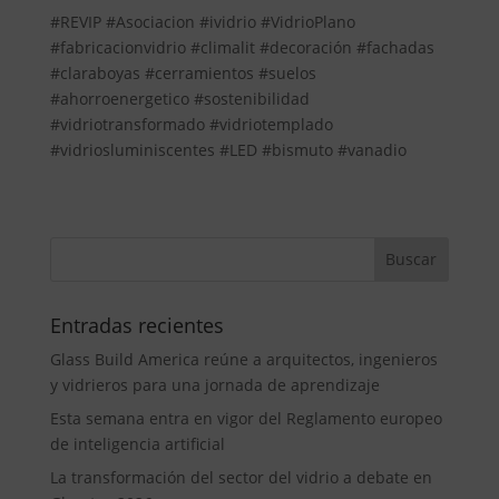
#REVIP #Asociacion #ividrio #VidrioPlano
#fabricacionvidrio #climalit #decoración #fachadas
#claraboyas #cerramientos #suelos
#ahorroenergetico #sostenibilidad
#vidriotransformado #vidriotemplado
#vidriosluminiscentes #LED #bismuto #vanadio
Entradas recientes
Glass Build America reúne a arquitectos, ingenieros
y vidrieros para una jornada de aprendizaje
Esta semana entra en vigor del Reglamento europeo
de inteligencia artificial
La transformación del sector del vidrio a debate en