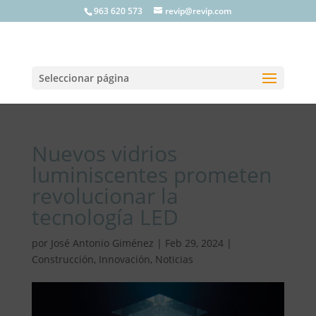
963 620 573
revip@revip.com
Seleccionar página
Nuevos vidrios
luminiscentes prometen
revolucionar la
tecnología LED
por
José Antonio Giménez
|
Feb 29, 2024
|
Construcción
,
Innovación
,
Noticias