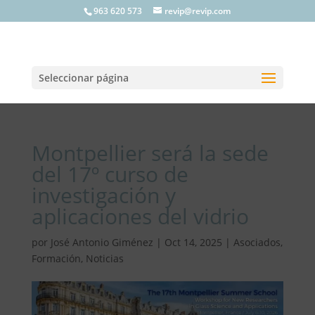
963 620 573
revip@revip.com
Seleccionar página
Montpellier será la sede
del 17º curso de
investigación y
aplicaciones del vidrio
por
José Antonio Giménez
|
Oct 14, 2025
|
Asociados
,
Formación
,
Noticias