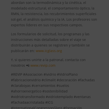
abordan son la termodinámica y la cinética, el
modelado estructural, el comportamiento óptico, la
RMN, la resistencia, los recubrimientos superficiales
sol-gel, el análisis químico y la IA. Los profesores son
expertos líderes en sus respectivos campos.
Los formularios de solicitud, los programas y las
instrucciones más detalladas sobre el viaje se
distribuirán a quienes se registren y también se
publicarán en:
www.icglass.org
Y, si quieres unirte a la patronal, contacta con
nosotros 📲
www.revip.com
#REVIP #Asociacion #ividrio #VidrioPlano
#fabricacionvidrio #climalit #decoración #fachadas
#claraboyas #cerramientos #suelos
#ahorroenergetico #sostenibilidad
#vidriotransformado #vidriotemplado #ventanas
#fachadaacristalada #ICG
#InternationalCongressonGlass #formación