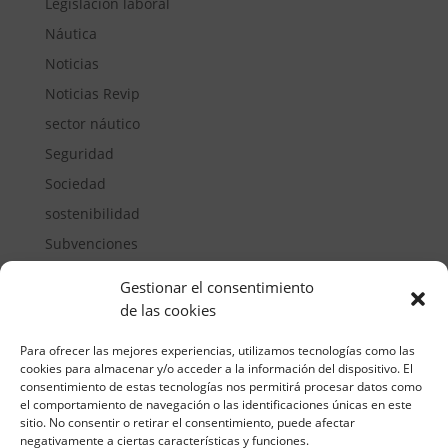
Legislación laboral
Náutica
Noticias
Noticias Revip
sector náutico
Seguridad
Sociedad
sostenibilidad
Subvenciones
Suelos pisables
Gestionar el consentimiento
Transporte
de las cookies
Vivienda
Para ofrecer las mejores experiencias, utilizamos tecnologías como las
cookies para almacenar y/o acceder a la información del dispositivo. El
consentimiento de estas tecnologías nos permitirá procesar datos como
el comportamiento de navegación o las identificaciones únicas en este
sitio. No consentir o retirar el consentimiento, puede afectar
negativamente a ciertas características y funciones.