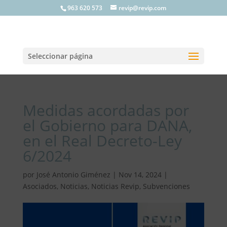
963 620 573
revip@revip.com
Seleccionar página
Medidas acordadas por
el Gobierno para DANA,
en el Real Decreto-Ley
6/2024
por
José Antonio Giménez
|
Nov 14, 2024
|
Asociados
,
Noticias
,
Noticias Revip
,
Subvenciones