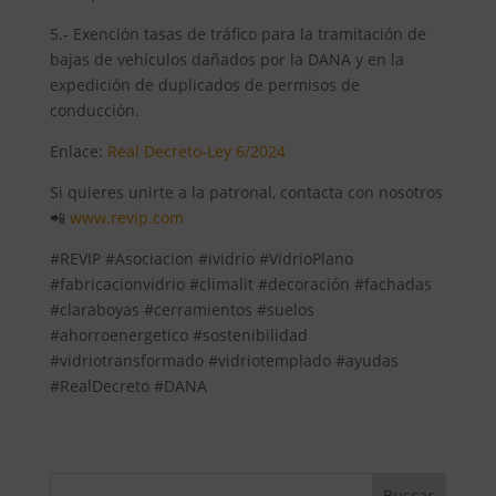
5.- Exención tasas de tráfico para la tramitación de
bajas de vehículos dañados por la DANA y en la
expedición de duplicados de permisos de
conducción.
Enlace:
Real Decreto-Ley 6/2024
Si quieres unirte a la patronal, contacta con nosotros
📲
www.revip.com
#REVIP #Asociacion #ividrio #VidrioPlano
#fabricacionvidrio #climalit #decoración #fachadas
#claraboyas #cerramientos #suelos
#ahorroenergetico #sostenibilidad
#vidriotransformado #vidriotemplado #ayudas
#RealDecreto #DANA