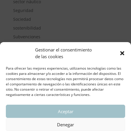
sector náutico
Seguridad
Sociedad
sostenibilidad
Subvenciones
Suelos pisables
Gestionar el consentimiento
Transporte
de las cookies
Vivienda
Para ofrecer las mejores experiencias, utilizamos tecnologías como las
cookies para almacenar y/o acceder a la información del dispositivo. El
consentimiento de estas tecnologías nos permitirá procesar datos como
el comportamiento de navegación o las identificaciones únicas en este
sitio. No consentir o retirar el consentimiento, puede afectar
negativamente a ciertas características y funciones.
Aceptar
ASOCIACIÓN REGIONAL VALENCIANA DE
EMPRESARIOS DEL VIDRIO PLANO
Denegar
Aviso legal y política de privacidad
| Política de