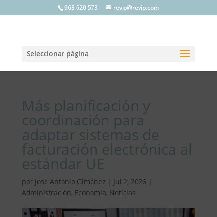
963 620 573
revip@revip.com
Seleccionar página
Más planificación y
coordinación para
adaptar sistemas de
facturación electrónica al
estándar UE
por
José Antonio Giménez
|
Jul 2, 2026
|
Administración
,
Economía
,
Noticias