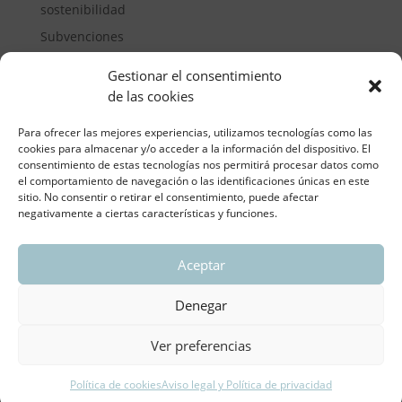
sostenibilidad
Subvenciones
Suelos pisables
Gestionar el consentimiento
Transporte
de las cookies
Vivienda
Para ofrecer las mejores experiencias, utilizamos tecnologías como las
cookies para almacenar y/o acceder a la información del dispositivo. El
consentimiento de estas tecnologías nos permitirá procesar datos como
el comportamiento de navegación o las identificaciones únicas en este
sitio. No consentir o retirar el consentimiento, puede afectar
negativamente a ciertas características y funciones.
Aceptar
ASOCIACIÓN REGIONAL VALENCIANA DE
EMPRESARIOS DEL VIDRIO PLANO
Denegar
Aviso legal y política de privacidad
| Política de
Cookies
Ver preferencias
Política de cookies
Aviso legal y Política de privacidad