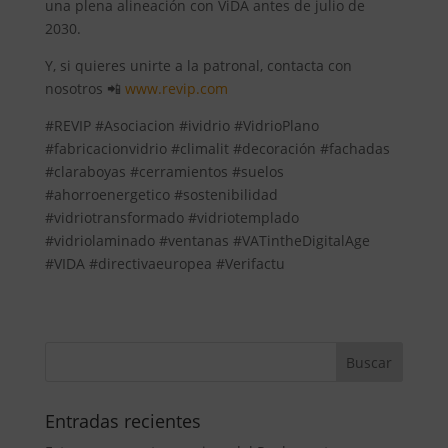
una plena alineación con ViDA antes de julio de
2030.
Y, si quieres unirte a la patronal, contacta con
nosotros 📲
www.revip.com
#REVIP #Asociacion #ividrio #VidrioPlano
#fabricacionvidrio #climalit #decoración #fachadas
#claraboyas #cerramientos #suelos
#ahorroenergetico #sostenibilidad
#vidriotransformado #vidriotemplado
#vidriolaminado #ventanas #VATintheDigitalAge
#VIDA #directivaeuropea #Verifactu
Entradas recientes