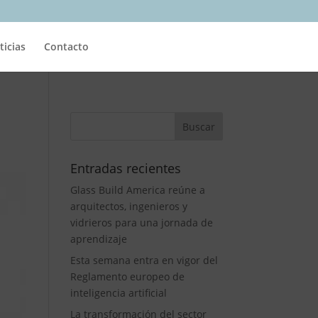
ticias
Contacto
Entradas recientes
Glass Build America reúne a
arquitectos, ingenieros y
vidrieros para una jornada de
aprendizaje
Esta semana entra en vigor del
Reglamento europeo de
inteligencia artificial
La transformación del sector