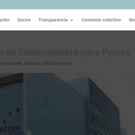
ación
Socios
Transparencia
Convenio colectivo
No
 de Sostenibilidad para Pymes
inistración
,
Noticias
,
Noticias Revip