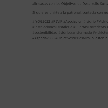
alineadas con los Objetivos de Desarrollo Sos
Si quieres unirte a la patronal, contacta con n
#IYOG2022 #REVIP #Asociacion #ividrio #VidrioP
#InstalacionesCristalería #PuertasCorrederas
#sostenibilidad #vidriotransformado #vidrio
#Agenda2030 #ObjetivosdeDesarrolloSosteni