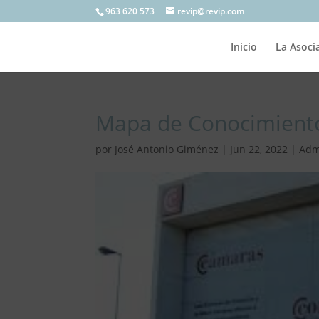
963 620 573
revip@revip.com
Inicio
La Asoci
Mapa de Conocimiento
por
José Antonio Giménez
|
Jun 22, 2022
|
Adm