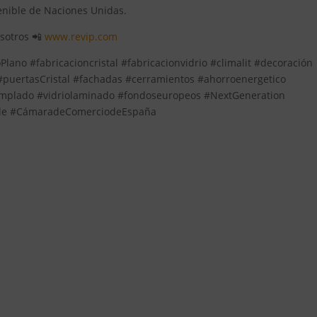
tenible de Naciones Unidas.
osotros 📲
www.revip.com
lano #fabricacioncristal #fabricacionvidrio #climalit #decoración
 #puertasCristal #fachadas #cerramientos #ahorroenergetico
templado #vidriolaminado #fondoseuropeos #NextGeneration
ble #CámaradeComerciodeEspaña