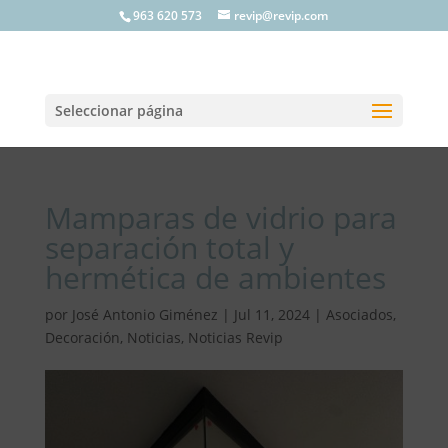
963 620 573
revip@revip.com
Seleccionar página
Mamparas de vidrio para
separación total y
hermética de ambientes
por
José Antonio Giménez
|
Jul 11, 2024
|
Asociados
,
Decoración
,
Noticias
,
Noticias Revip