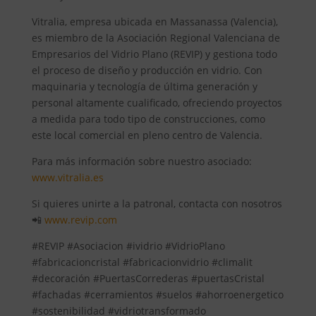
Vitralia, empresa ubicada en Massanassa (Valencia),
es miembro de la Asociación Regional Valenciana de
Empresarios del Vidrio Plano (REVIP) y gestiona todo
el proceso de diseño y producción en vidrio. Con
maquinaria y tecnología de última generación y
personal altamente cualificado, ofreciendo proyectos
a medida para todo tipo de construcciones, como
este local comercial en pleno centro de Valencia.
Para más información sobre nuestro asociado:
www.vitralia.es
Si quieres unirte a la patronal, contacta con nosotros
📲
www.revip.com
#REVIP #Asociacion #ividrio #VidrioPlano
#fabricacioncristal #fabricacionvidrio #climalit
#decoración #PuertasCorrederas #puertasCristal
#fachadas #cerramientos #suelos #ahorroenergetico
#sostenibilidad #vidriotransformado