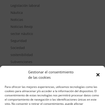
Legislación laboral
Náutica
Noticias
Noticias Revip
sector náutico
Seguridad
Sociedad
sostenibilidad
Subvenciones
Suelos pisables
Gestionar el consentimiento
Transporte
de las cookies
Vivienda
Para ofrecer las mejores experiencias, utilizamos tecnologías como las
cookies para almacenar y/o acceder a la información del dispositivo. El
consentimiento de estas tecnologías nos permitirá procesar datos como
el comportamiento de navegación o las identificaciones únicas en este
sitio. No consentir o retirar el consentimiento, puede afectar