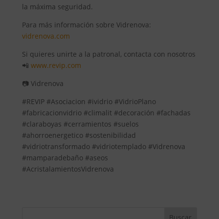
la máxima seguridad.
Para más información sobre Vidrenova:
vidrenova.com
Si quieres unirte a la patronal, contacta con nosotros
📲
www.revip.com
📷 Vidrenova
#REVIP #Asociacion #ividrio #VidrioPlano
#fabricacionvidrio #climalit #decoración #fachadas
#claraboyas #cerramientos #suelos
#ahorroenergetico #sostenibilidad
#vidriotransformado #vidriotemplado #Vidrenova
#mamparadebaño #aseos
#AcristalamientosVidrenova