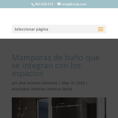
963 620 573
revip@revip.com
Seleccionar página
Mamparas de baño que
se integran con los
espacios
por
José Antonio Giménez
|
May 10, 2024
|
Asociados
,
Noticias
,
Noticias Revip