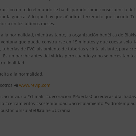
strucción en todo el mundo se ha disparado como consecuencia del
or la guerra. A lo que hay que añadir el terremoto que sacudió T
vidrio en los últimos meses.
 a la normalidad, mientras tanto, la organización benéfica de Blaki
a ventana que puede construirse en 15 minutos y que cuesta solo 1
, tuberías de PVC, aislamiento de tuberías y cinta aislante, para cr
 Es un parche antes del vidrio, pero cuando ya no se necesitan to
tra finalidad.
uelta a la normalidad.
osotros 📲
www.revip.com
ricacionvidrio #climalit #decoración #PuertasCorrederas #fachada
cerramientos #sostenibilidad #acristalamiento #vidriotemplad
Houston #InsulateUkraine #Ucrania