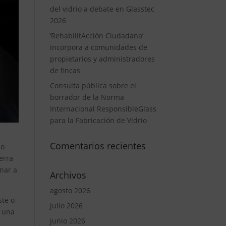
del vidrio a debate en Glasstec
2026
‘RehabilitAcción Ciudadana’
incorpora a comunidades de
propietarios y administradores
de fincas
Consulta pública sobre el
borrador de la Norma
Internacional ResponsibleGlass
para la Fabricación de Vidrio
Comentarios recientes
po
erra
rnar a
Archivos
agosto 2026
ste o
julio 2026
a una
junio 2026