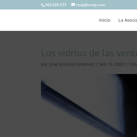
963 620 573
revip@revip.com
Inicio
La Asoci
Los vidrios de las ven
por
José Antonio Giménez
|
Sep 15, 2023
|
Con