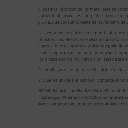
Y, además, el precio de los materiales de con
aumento de los costes energéticos provocado p
y Siria, que consumió parte del suministro de 
Las ventanas de vidrio son la puerta al retorno
Houston, Insulate Ukraine, está instalando un
euros el metro cuadrado, utilizando polietileno
cuatro capas de aislamiento que no se rompan.
las piezas podrán reciclarse y utilizarse para o
Pronto llegará el momento del vidrio. Y de la v
Si quieres unirte a la patronal, contacta con n
#REVIP #Asociacion #ividrio #VidrioPlano #fab
#claraboyas #mamparasCOVID #mamparasBaño #
#vidriolaminado #ventanadevidrio #Blakiston