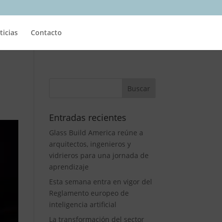
ticias
Contacto
Entradas recientes
Glass Build America reúne a
arquitectos, ingenieros y
vidrieros para una jornada de
aprendizaje
Esta semana entra en vigor del
Reglamento europeo de
inteligencia artificial
La transformación del sector