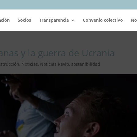
ación
Socios
Transparencia
Convenio colectivo
No
tanas y la guerra de Ucrania
strucción
,
Noticias
,
Noticias Revip
,
sostenibilidad