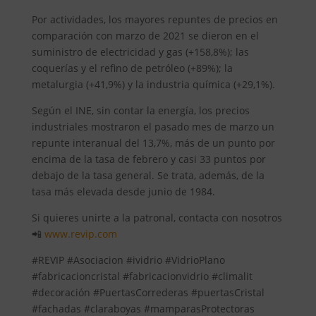
Por actividades, los mayores repuntes de precios en
comparación con marzo de 2021 se dieron en el
suministro de electricidad y gas (+158,8%); las
coquerías y el refino de petróleo (+89%); la
metalurgia (+41,9%) y la industria química (+29,1%).
Según el INE, sin contar la energía, los precios
industriales mostraron el pasado mes de marzo un
repunte interanual del 13,7%, más de un punto por
encima de la tasa de febrero y casi 33 puntos por
debajo de la tasa general. Se trata, además, de la
tasa más elevada desde junio de 1984.
Si quieres unirte a la patronal, contacta con nosotros
📲
www.revip.com
#REVIP #Asociacion #ividrio #VidrioPlano
#fabricacioncristal #fabricacionvidrio #climalit
#decoración #PuertasCorrederas #puertasCristal
#fachadas #claraboyas #mamparasProtectoras