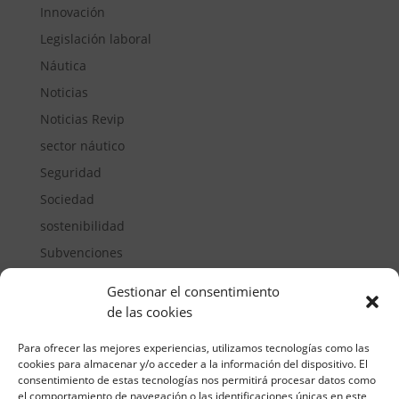
Innovación
Legislación laboral
Náutica
Noticias
Noticias Revip
sector náutico
Seguridad
Sociedad
sostenibilidad
Subvenciones
Suelos pisables
Gestionar el consentimiento
Transporte
de las cookies
Vivienda
Para ofrecer las mejores experiencias, utilizamos tecnologías como las
cookies para almacenar y/o acceder a la información del dispositivo. El
consentimiento de estas tecnologías nos permitirá procesar datos como
el comportamiento de navegación o las identificaciones únicas en este