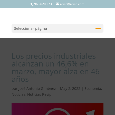
963 620 573
revip@revip.com
Seleccionar página
Los precios industriales
alcanzan un 46,6% en
marzo, mayor alza en 46
años
por
José Antonio Giménez
|
May 2, 2022
|
Economía
,
Noticias
,
Noticias Revip