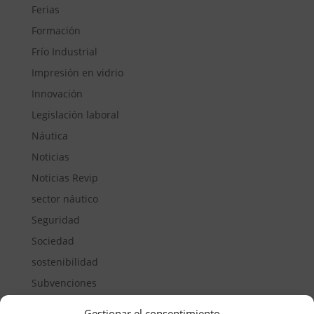
Ferias
Formación
Frío Industrial
Impresión en vidrio
Innovación
Legislación laboral
Náutica
Noticias
Noticias Revip
sector náutico
Seguridad
Sociedad
sostenibilidad
Subvenciones
Suelos pisables
Gestionar el consentimiento