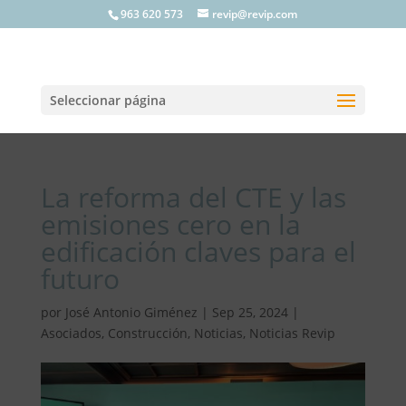
963 620 573
revip@revip.com
Seleccionar página
La reforma del CTE y las
emisiones cero en la
edificación claves para el
futuro
por
José Antonio Giménez
|
Sep 25, 2024
|
Asociados
,
Construcción
,
Noticias
,
Noticias Revip