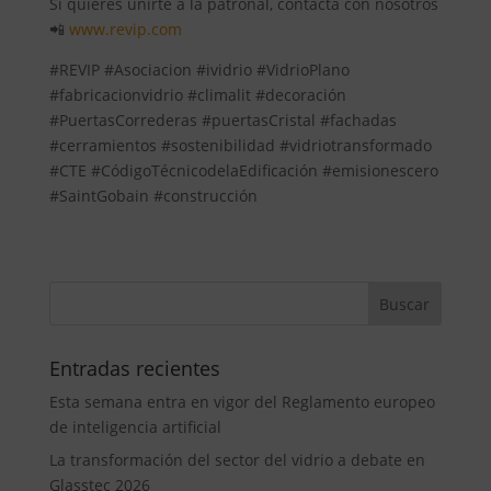
Si quieres unirte a la patronal, contacta con nosotros
📲
www.revip.com
#REVIP #Asociacion #ividrio #VidrioPlano
#fabricacionvidrio #climalit #decoración
#PuertasCorrederas #puertasCristal #fachadas
#cerramientos #sostenibilidad #vidriotransformado
#CTE #CódigoTécnicodelaEdificación #emisionescero
#SaintGobain #construcción
Entradas recientes
Esta semana entra en vigor del Reglamento europeo
de inteligencia artificial
La transformación del sector del vidrio a debate en
Glasstec 2026