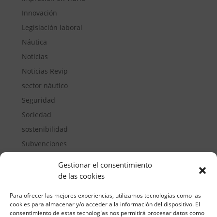
Innovación
Legislación laboral
Náutica
Noticias
Noticias Revip
sector náutico
Seguridad
Sociedad
sostenibilidad
Subvenciones
Suelos pisables
Gestionar el consentimiento
Transporte
de las cookies
Vivienda
Para ofrecer las mejores experiencias, utilizamos tecnologías como las
cookies para almacenar y/o acceder a la información del dispositivo. El
consentimiento de estas tecnologías nos permitirá procesar datos como