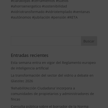
#claraboyas #cerramientos #suelos
#ahorroenergetico #sostenibilidad
#vidriotransformado #vidriotemplado #ventanas
#autónomos #jubilación #pensión #RETA
Entradas recientes
Esta semana entra en vigor del Reglamento europeo
de inteligencia artificial
La transformación del sector del vidrio a debate en
Glasstec 2026
‘RehabilitAcción Ciudadana’ incorpora a
comunidades de propietarios y administradores de
fincas
Consulta pública sobre el borrador de la Norma