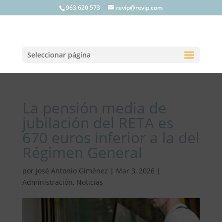
963 620 573
revip@revip.com
Seleccionar página
La pensión media de
jubilación del RETA es
670 euros inferior a la del
Régimen General
por
José Antonio Giménez
|
Mar 3, 2026
|
Administración
,
Noticias