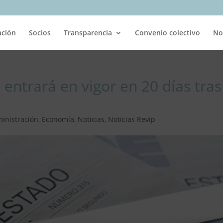
ación
Socios
Transparencia
Convenio colectivo
No
 entrará en vigor en 20 días tras
inistración
,
Economía
,
Noticias
,
Noticias Revip