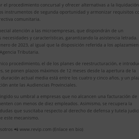
r el procedimiento concursal y ofrecer alternativas a la liquidació
los instrumentos de segunda oportunidad y armonizar requisitos co
rectiva comunitaria.
special atención a las microempresas, que dispondrán de un
ecesidades y características, garantizando la asistencia letrada.
nero de 2023, al igual que la disposición referida a los aplazamien
Agencia Tributaria.
co procedimiento, el de los planes de reestructuración, e introduc
es, se ponen plazos máximos de 12 meses desde la apertura de la
a duración actual media está entre los cuatro y cinco años, y un pla
ión ante las Audiencias Provinciales.
ringido su umbral a empresas que no alcancen una facturación de
cuenten con menos de diez empleados. Asimismo, se recupera la
dudas que suscitaba respecto al derecho de defensa y tutela judic
 de este mecanismo.
nosotros 📲 www.revip.com (Enlace en bio)