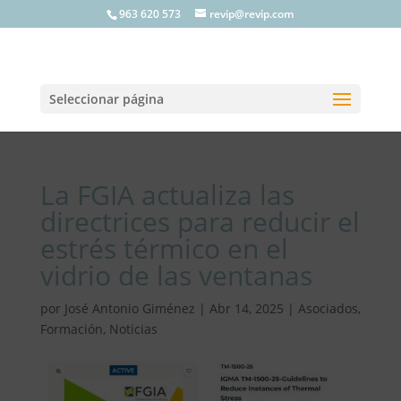
963 620 573
revip@revip.com
Seleccionar página
La FGIA actualiza las
directrices para reducir el
estrés térmico en el
vidrio de las ventanas
por
José Antonio Giménez
|
Abr 14, 2025
|
Asociados
,
Formación
,
Noticias