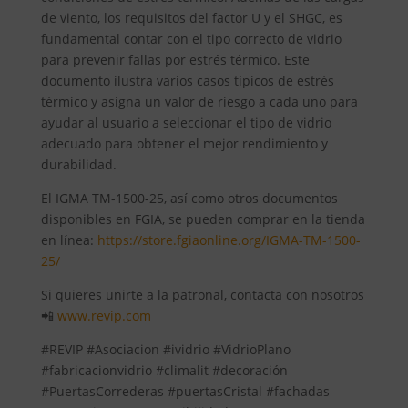
de viento, los requisitos del factor U y el SHGC, es
fundamental contar con el tipo correcto de vidrio
para prevenir fallas por estrés térmico. Este
documento ilustra varios casos típicos de estrés
térmico y asigna un valor de riesgo a cada uno para
ayudar al usuario a seleccionar el tipo de vidrio
adecuado para obtener el mejor rendimiento y
durabilidad.
El IGMA TM-1500-25, así como otros documentos
disponibles en FGIA, se pueden comprar en la tienda
en línea:
https://store.fgiaonline.org/IGMA-TM-1500-
25/
Si quieres unirte a la patronal, contacta con nosotros
📲
www.revip.com
#REVIP #Asociacion #ividrio #VidrioPlano
#fabricacionvidrio #climalit #decoración
#PuertasCorrederas #puertasCristal #fachadas