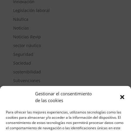
Innovación
Legislación laboral
Náutica
Noticias
Noticias Revip
sector náutico
Seguridad
Sociedad
sostenibilidad
Subvenciones
Suelos pisables
Gestionar el consentimiento
Transporte
de las cookies
Vivienda
Para ofrecer las mejores experiencias, utilizamos tecnologías como las
cookies para almacenar y/o acceder a la información del dispositivo. El
consentimiento de estas tecnologías nos permitirá procesar datos como
el comportamiento de navegación o las identificaciones únicas en este