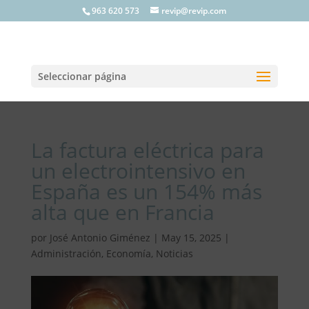
963 620 573
revip@revip.com
Seleccionar página
La factura eléctrica para
un electrointensivo en
España es un 154% más
alta que en Francia
por
José Antonio Giménez
|
May 15, 2025
|
Administración
,
Economía
,
Noticias