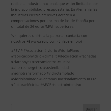
recibe la industria nacional, que están limitadas por
la indisponibilidad presupuestaria. En Alemania las
industrias electrointensivas acceden a
compensaciones por encima de las de España por
un total de 26 euros/MWh superiores.
Y, si quieres unirte a la patronal, contacta con
nosotros 📲 www.revip.com (Enlace en bio)
#REVIP #Asociacion #ividrio #VidrioPlano
#fabricacionvidrio #climalit #decoración #fachadas
#claraboyas #cerramientos #suelos
#ahorroenergetico #sostenibilidad
#vidriotransformado #vidriotemplado
#vidriolaminado #ventanas #acristalamiento #CO2
#facturaeléctrica #AEGE #electrointensivo