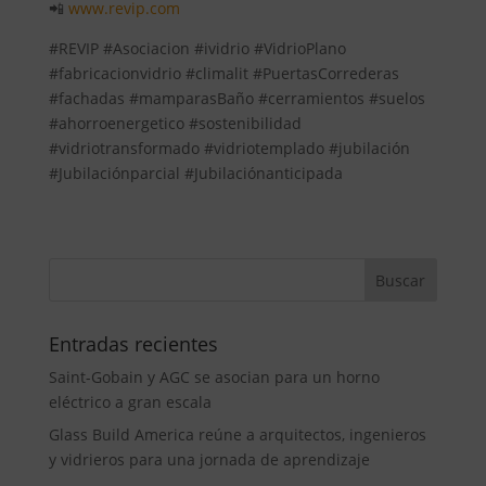
📲
www.revip.com
#REVIP #Asociacion #ividrio #VidrioPlano
#fabricacionvidrio #climalit #PuertasCorrederas
#fachadas #mamparasBaño #cerramientos #suelos
#ahorroenergetico #sostenibilidad
#vidriotransformado #vidriotemplado #jubilación
#Jubilaciónparcial #Jubilaciónanticipada
Entradas recientes
Saint-Gobain y AGC se asocian para un horno
eléctrico a gran escala
Glass Build America reúne a arquitectos, ingenieros
y vidrieros para una jornada de aprendizaje