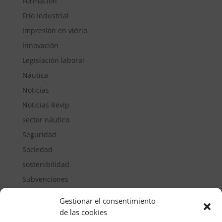
Formación
Frío Industrial
Impresión en vidrio
Innovación
Legislación laboral
Náutica
Noticias
Noticias Revip
sector náutico
Seguridad
Sociedad
sostenibilidad
Subvenciones
Suelos pisables
Gestionar el consentimiento
Transporte
de las cookies