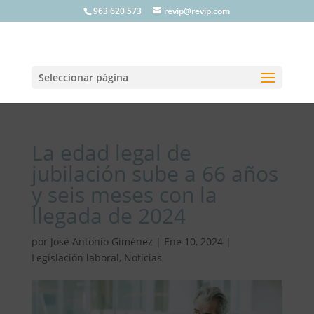
963 620 573
revip@revip.com
Seleccionar página
La edad legal de
jubilación sube a 66 años
y seis meses con la
llegada de 2024
por
José Antonio Giménez
|
Ene 10, 2024
|
Legislación laboral
,
Noticias