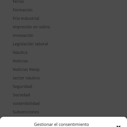
Ferias
Formación
Frío Industrial
Impresión en vidrio
Innovación
Legislación laboral
Náutica
Noticias
Noticias Revip
sector náutico
Seguridad
Sociedad
sostenibilidad
Subvenciones
Suelos pisables
Gestionar el consentimiento