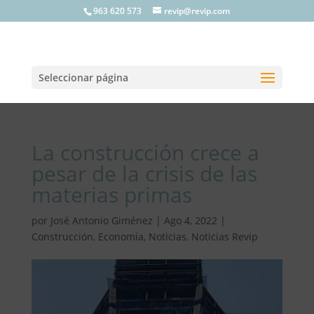
963 620 573
revip@revip.com
Seleccionar página
La construcción crece a
pesar de la crisis de las
materias primas
por
José Antonio Giménez
|
Ago 4, 2022
|
Construcción
,
Economía
,
Noticias
,
Noticias Revip