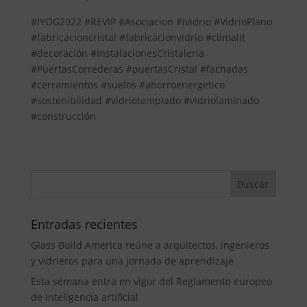
#IYOG2022 #REVIP #Asociacion #ividrio #VidrioPlano
#fabricacioncristal #fabricacionvidrio #climalit
#decoración #InstalacionesCristalería
#PuertasCorrederas #puertasCristal #fachadas
#cerramientos #suelos #ahorroenergetico
#sostenibilidad #vidriotemplado #vidriolaminado
#construcción
Entradas recientes
Glass Build America reúne a arquitectos, ingenieros
y vidrieros para una jornada de aprendizaje
Esta semana entra en vigor del Reglamento europeo
de inteligencia artificial