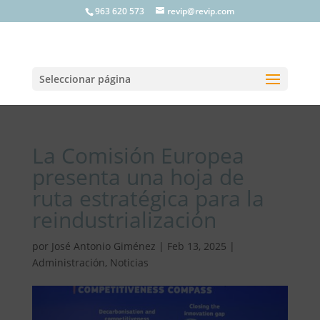
963 620 573
revip@revip.com
Seleccionar página
La Comisión Europea
presenta una hoja de
ruta estratégica para la
reindustrialización
por
José Antonio Giménez
|
Feb 13, 2025
|
Administración
,
Noticias