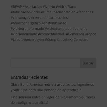
#REVIP #Asociacion #ividrio #VidrioPlano
#fabricacionvidrio #climalit #decoración #fachadas
#claraboyas #cerramientos #suelos
#ahorroenergetico #sostenibilidad
#vidriotransformado #vidriotemplado #paneles
#vidriolaminado #competitividad #ComisiónEuropea
#UrsulavonderLeyen #CompetitivenessCompass
Entradas recientes
Glass Build America reúne a arquitectos, ingenieros
y vidrieros para una jornada de aprendizaje
Esta semana entra en vigor del Reglamento europeo
de inteligencia artificial