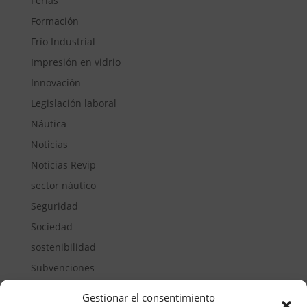
Ferias
Formación
Frío Industrial
Impresión en vidrio
Innovación
Legislación laboral
Náutica
Noticias
Noticias Revip
sector náutico
Seguridad
Sociedad
sostenibilidad
Subvenciones
Suelos pisables
Gestionar el consentimiento