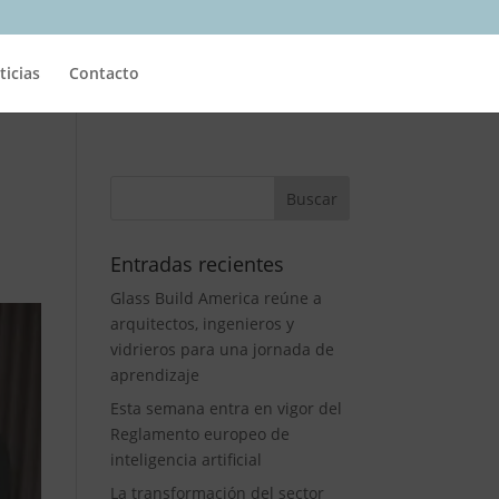
ticias
Contacto
Entradas recientes
Glass Build America reúne a
arquitectos, ingenieros y
vidrieros para una jornada de
aprendizaje
Esta semana entra en vigor del
Reglamento europeo de
inteligencia artificial
La transformación del sector