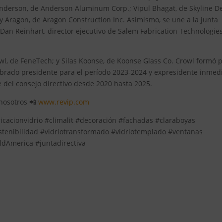
r Anderson, de Anderson Aluminum Corp.; Vipul Bhagat, de Skyline D
oey Aragon, de Aragon Construction Inc. Asimismo, se une a la junta
Dan Reinhart, director ejecutivo de Salem Fabrication Technologie
rowl, de FeneTech; y Silas Koonse, de Koonse Glass Co. Crowl formó 
ombrado presidente para el período 2023-2024 y expresidente inmed
 del consejo directivo desde 2020 hasta 2025.
 nosotros 📲
www.revip.com
ricacionvidrio #climalit #decoración #fachadas #claraboyas
stenibilidad #vidriotransformado #vidriotemplado #ventanas
ldAmerica #juntadirectiva