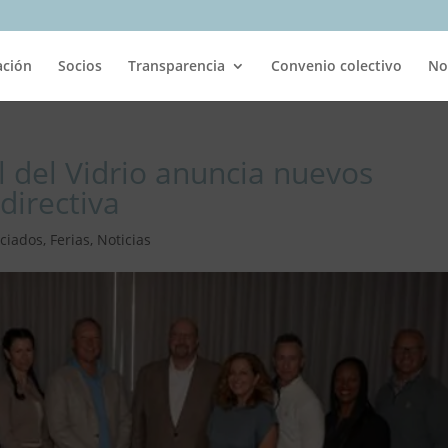
ación
Socios
Transparencia
Convenio colectivo
No
l del Vidrio anuncia nuevos
directiva
ciados
,
Ferias
,
Noticias