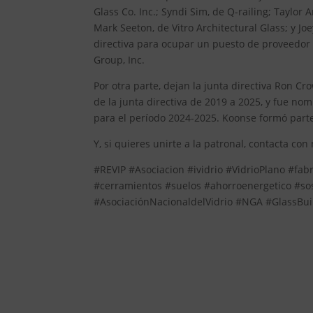
Glass Co. Inc.; Syndi Sim, de Q-railing; Taylo
Mark Seeton, de Vitro Architectural Glass; y J
directiva para ocupar un puesto de proveedor 
Group, Inc.
Por otra parte, dejan la junta directiva Ron C
de la junta directiva de 2019 a 2025, y fue n
para el período 2024-2025. Koonse formó parte
Y, si quieres unirte a la patronal, contacta con
#REVIP #Asociacion #ividrio #VidrioPlano #fab
#cerramientos #suelos #ahorroenergetico #so
#AsociaciónNacionaldelVidrio #NGA #GlassBui