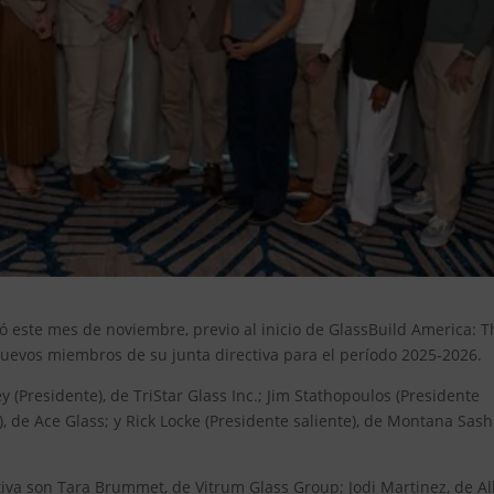
ó este mes de noviembre, previo al inicio de GlassBuild America: T
uevos miembros de su junta directiva para el período 2025-2026.
 (Presidente), de TriStar Glass Inc.; Jim Stathopoulos (Presidente
a), de Ace Glass; y Rick Locke (Presidente saliente), de Montana Sas
iva son Tara Brummet, de Vitrum Glass Group; Jodi Martinez, de Al