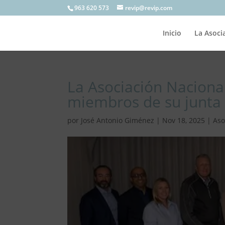
963 620 573
revip@revip.com
Inicio
La Asoci
La Asociación Naciona
miembros de su junta 
por
José Antonio Giménez
|
Nov 18, 2025
|
Aso