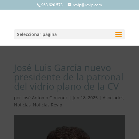
963 620 573
revip@revip.com
Seleccionar página
José Luis García nuevo
presidente de la patronal
del vidrio plano de la CV
por
José Antonio Giménez
|
Jun 18, 2025
|
Asociados
,
Noticias
,
Noticias Revip