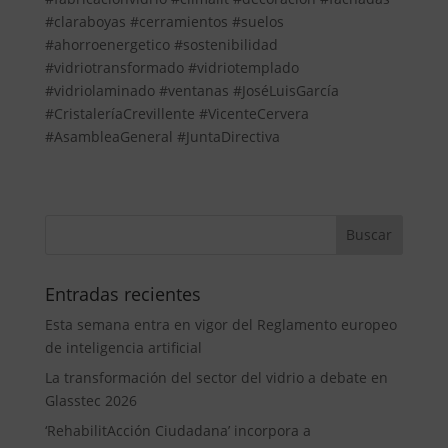
#claraboyas #cerramientos #suelos
#ahorroenergetico #sostenibilidad
#vidriotransformado #vidriotemplado
#vidriolaminado #ventanas #JoséLuisGarcía
#CristaleríaCrevillente #VicenteCervera
#AsambleaGeneral #JuntaDirectiva
Entradas recientes
Esta semana entra en vigor del Reglamento europeo
de inteligencia artificial
La transformación del sector del vidrio a debate en
Glasstec 2026
‘RehabilitAcción Ciudadana’ incorpora a