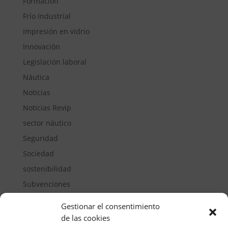
Formación
Frío Industrial
Impresión en vidrio
Innovación
Legislación laboral
Náutica
Noticias
Noticias Revip
sector náutico
Seguridad
Sociedad
sostenibilidad
Subvenciones
Suelos pisables
Gestionar el consentimiento
Transporte
de las cookies