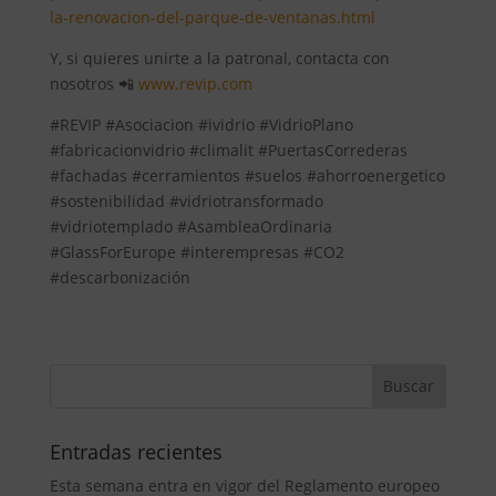
la-renovacion-del-parque-de-ventanas.html
Y, si quieres unirte a la patronal, contacta con
nosotros 📲
www.revip.com
#REVIP #Asociacion #ividrio #VidrioPlano
#fabricacionvidrio #climalit #PuertasCorrederas
#fachadas #cerramientos #suelos #ahorroenergetico
#sostenibilidad #vidriotransformado
#vidriotemplado #AsambleaOrdinaria
#GlassForEurope #interempresas #CO2
#descarbonización
Entradas recientes
Esta semana entra en vigor del Reglamento europeo