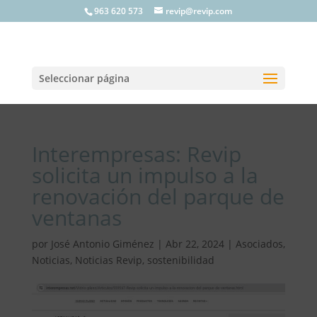
963 620 573
revip@revip.com
Seleccionar página
Interempresas: Revip
solicita un impulso a la
renovación del parque de
ventanas
por
José Antonio Giménez
|
Abr 22, 2024
|
Asociados
,
Noticias
,
Noticias Revip
,
sostenibilidad