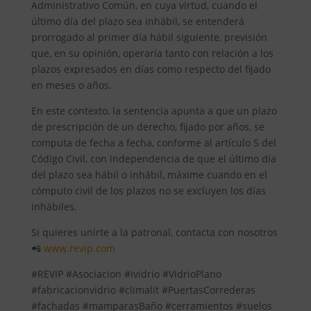
Administrativo Común, en cuya virtud, cuando el
último día del plazo sea inhábil, se entenderá
prorrogado al primer día hábil siguiente, previsión
que, en su opinión, operaría tanto con relación a los
plazos expresados en días como respecto del fijado
en meses o años.
En este contexto, la sentencia apunta a que un plazo
de prescripción de un derecho, fijado por años, se
computa de fecha a fecha, conforme al artículo 5 del
Código Civil, con independencia de que el último día
del plazo sea hábil o inhábil, máxime cuando en el
cómputo civil de los plazos no se excluyen los días
inhábiles.
Si quieres unirte a la patronal, contacta con nosotros
📲
www.revip.com
#REVIP #Asociacion #ividrio #VidrioPlano
#fabricacionvidrio #climalit #PuertasCorrederas
#fachadas #mamparasBaño #cerramientos #suelos