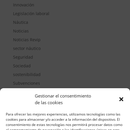
Innovación
Legislación laboral
Náutica
Noticias
Noticias Revip
sector náutico
Seguridad
Sociedad
sostenibilidad
Subvenciones
Suelos pisables
Gestionar el consentimiento
Transporte
de las cookies
Vivienda
Para ofrecer las mejores experiencias, utilizamos tecnologías como las
cookies para almacenar y/o acceder a la información del dispositivo. El
consentimiento de estas tecnologías nos permitirá procesar datos como
el comportamiento de navegación o las identificaciones únicas en este