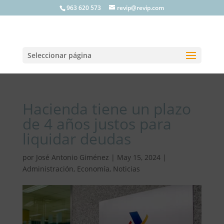
963 620 573
revip@revip.com
Seleccionar página
Hacienda tiene un plazo
de 4 años justos para
liquidar deudas
por
José Antonio Giménez
|
May 15, 2024
|
Administración
,
Economía
,
Noticias