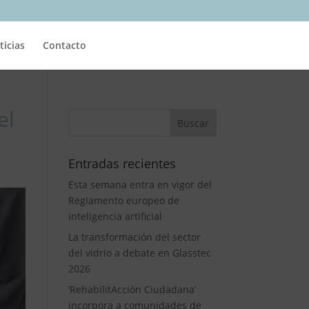
ticias
Contacto
el
Entradas recientes
Esta semana entra en vigor del
Reglamento europeo de
inteligencia artificial
La transformación del sector
del vidrio a debate en Glasstec
2026
‘RehabilitAcción Ciudadana’
incorpora a comunidades de