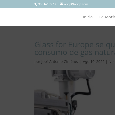
963 620 573
revip@revip.com
Inicio
La Asoci
Glass for Europe se qu
consumo de gas natur
por
José Antonio Giménez
|
Ago 10, 2022
|
Not