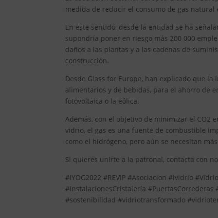
medida de reducir el consumo de gas natural
En este sentido, desde la entidad se ha señala
supondría poner en riesgo más 200 000 empleos
daños a las plantas y a las cadenas de suminis
construcción.
Desde Glass for Europe, han explicado que la in
alimentarios y de bebidas, para el ahorro de e
fotovoltaica o la eólica.
Además, con el objetivo de minimizar el CO2 en
vidrio, el gas es una fuente de combustible imp
como el hidrógeno, pero aún se necesitan más t
Si quieres unirte a la patronal, contacta con n
#IYOG2022 #REVIP #Asociacion #ividrio #VidrioP
#InstalacionesCristalería #PuertasCorrederas
#sostenibilidad #vidriotransformado #vidrio