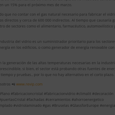
 en un 15% para el próximo mes de marzo.
do que no contar con el gas natural necesario para fabricar el vidr
 directos y cerca de 600 000 indirectos. Al tiempo que causaría g
tro de sectores como el alimentario, farmacéutico, automovilístico 
dustria del vidrio es un suministrador prioritario para los sectore
nergía en los edificios, o como generador de energía renovable con
 la generación de las altas temperaturas necesarias en la industri
rescindible, si bien, el sector está probando otras fuentes de ener
iempo y pruebas., por lo que no hay alternativo en el corto plazo.
osotros 📲
www.revip.com
lano #fabricacioncristal #fabricacionvidrio #climalit #decoración
 #puertasCristal #fachadas #cerramientos #ahorroenergetico
templado #vidriolaminado #gas #Bruselas #GlassforEurope #energi