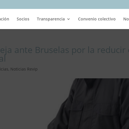
ación
Socios
Transparencia
Convenio colectivo
No
eja ante Bruselas por la reducir 
al
icias
,
Noticias Revip