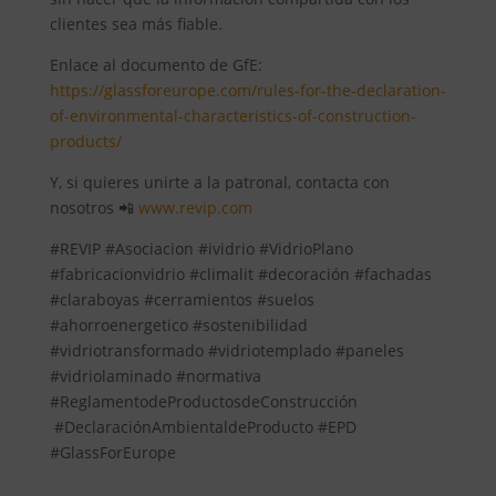
clientes sea más fiable.
Enlace al documento de GfE:
https://glassforeurope.com/rules-for-the-declaration-
of-environmental-characteristics-of-construction-
products/
Y, si quieres unirte a la patronal, contacta con
nosotros 📲
www.revip.com
#REVIP #Asociacion #ividrio #VidrioPlano
#fabricacionvidrio #climalit #decoración #fachadas
#claraboyas #cerramientos #suelos
#ahorroenergetico #sostenibilidad
#vidriotransformado #vidriotemplado #paneles
#vidriolaminado #normativa
#ReglamentodeProductosdeConstrucción
#DeclaraciónAmbientaldeProducto #EPD
#GlassForEurope