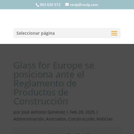
963 620 573
revip@revip.com
Seleccionar página
Glass for Europe se
posiciona ante el
Reglamento de
Productos de
Construcción
por
José Antonio Giménez
|
Feb 20, 2025
|
Administración
,
Asociados
,
Construcción
,
Noticias