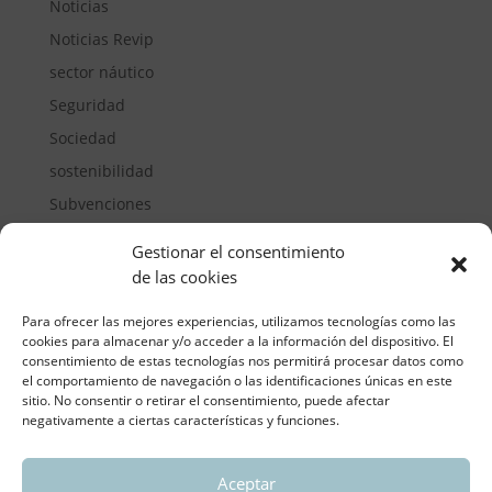
Noticias
Noticias Revip
sector náutico
Seguridad
Sociedad
sostenibilidad
Subvenciones
Suelos pisables
Gestionar el consentimiento
Transporte
de las cookies
Vivienda
Para ofrecer las mejores experiencias, utilizamos tecnologías como las
cookies para almacenar y/o acceder a la información del dispositivo. El
consentimiento de estas tecnologías nos permitirá procesar datos como
el comportamiento de navegación o las identificaciones únicas en este
sitio. No consentir o retirar el consentimiento, puede afectar
negativamente a ciertas características y funciones.
Aceptar
ASOCIACIÓN REGIONAL VALENCIANA DE