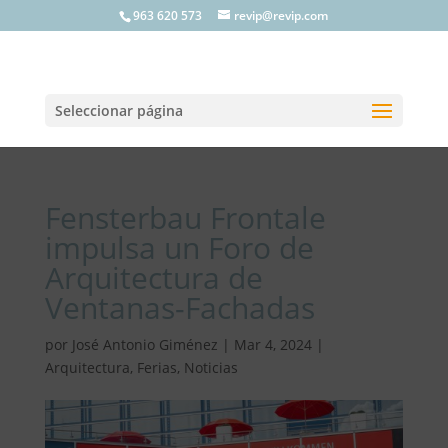
963 620 573
revip@revip.com
Seleccionar página
Fensterbau Frontale
impulsa un Foro de
Arquitectura de
Ventanas-Fachadas
por
José Antonio Giménez
|
Mar 4, 2024
|
Arquitectura
,
Ferias
,
Noticias