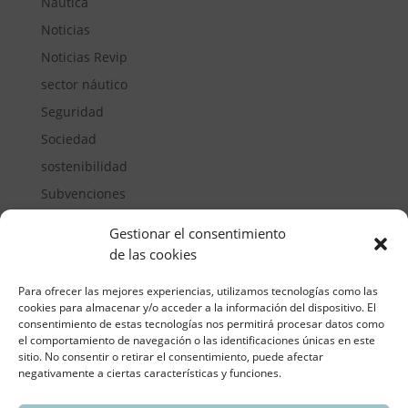
Náutica
Noticias
Noticias Revip
sector náutico
Seguridad
Sociedad
sostenibilidad
Subvenciones
Suelos pisables
Gestionar el consentimiento
Transporte
de las cookies
Vivienda
Para ofrecer las mejores experiencias, utilizamos tecnologías como las
cookies para almacenar y/o acceder a la información del dispositivo. El
consentimiento de estas tecnologías nos permitirá procesar datos como
el comportamiento de navegación o las identificaciones únicas en este
sitio. No consentir o retirar el consentimiento, puede afectar
negativamente a ciertas características y funciones.