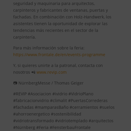
seguridad y maquinaria para arquitectos,
carpinteros y fabricantes de ventanas, puertas y
fachadas. En combinación con Holz-Handwerk, los
asistentes tienen la oportunidad de explorar las
tendencias más recientes en el sector de la
carpintería.
Para más información sobre la feria:
https://www.frontale.de/en/events-programme
Y, si quieres unirte a la patronal, contacta con
nosotros 📲
www.revip.com
📷 NürnbergMesse / Thomas Geiger
#REVIP #Asociacion #ividrio #VidrioPlano
#fabricacionvidrio #climalit #PuertasCorrederas
#fachadas #mamparasBaño #cerramientos #suelos
#ahorroenergetico #sostenibilidad
#vidriotransformado #vidriotemplado #arquitectos
#Nürnberg #Feria #FensterbauFrontale