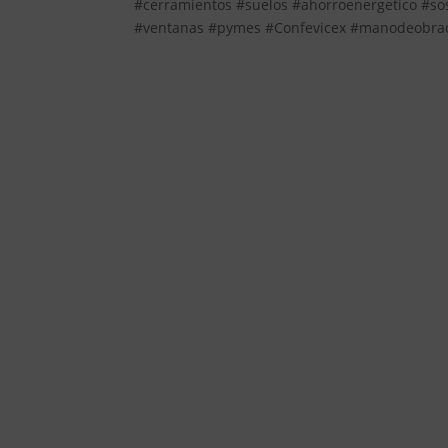
#cerramientos #suelos #ahorroenergetico #so
#ventanas #pymes #Confevicex #manodeobracu