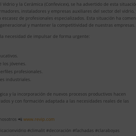
idrio y la Cerámica (Confevicex), se ha advertido de esta situació
rmadores, instaladores y empresas auxiliares del sector del vidrio,
la escasez de profesionales especializados. Esta situación ha come
o generacional y mantener la competitividad de nuestras empresas.
n la necesidad de impulsar de forma urgente:
ucativos.
e los jóvenes.
perfiles profesionales.
nes industriales.
lógica y la incorporación de nuevos procesos productivos hacen
rados y con formación adaptada a las necesidades reales de las
 nosotros 📲
www.revip.com
ricacionvidrio #climalit #decoración #fachadas #claraboyas