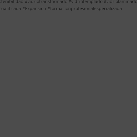
stenibilidad #vidriotransformado #vidriotemplado #vidriolaminad
alificada #Expansión #formaciónprofesionalespecializada