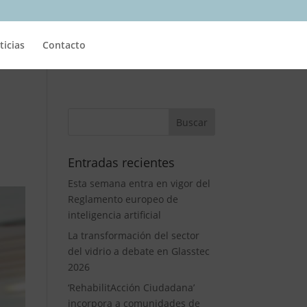
ticias
Contacto
Entradas recientes
Esta semana entra en vigor del
Reglamento europeo de
inteligencia artificial
La transformación del sector
del vidrio a debate en Glasstec
2026
‘RehabilitAcción Ciudadana’
incorpora a comunidades de