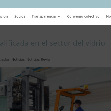
ación
Socios
Transparencia
Convenio colectivo
No
lificada en el sector del vidrio
ciados
,
Noticias
,
Noticias Revip