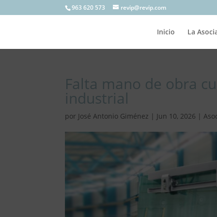
963 620 573
revip@revip.com
Inicio
La Asoci
Falta mano de obra cua
industrial
por
José Antonio Giménez
|
Jun 10, 2026
|
Aso