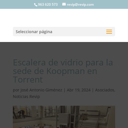
963 620 573
revip@revip.com
Seleccionar página
Escalera de vidrio para la
sede de Koopman en
Torrent
por
José Antonio Giménez
|
Abr 19, 2024
|
Asociados
,
Noticias Revip