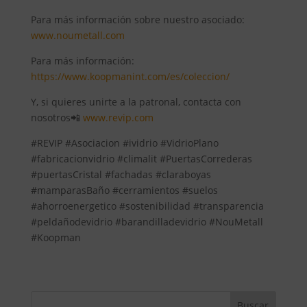
Para más información sobre nuestro asociado:
www.noumetall.com
Para más información:
https://www.koopmanint.com/es/coleccion/
Y, si quieres unirte a la patronal, contacta con
nosotros📲
www.revip.com
#REVIP #Asociacion #ividrio #VidrioPlano
#fabricacionvidrio #climalit #PuertasCorrederas
#puertasCristal #fachadas #claraboyas
#mamparasBaño #cerramientos #suelos
#ahorroenergetico #sostenibilidad #transparencia
#peldañodevidrio #barandilladevidrio #NouMetall
#Koopman