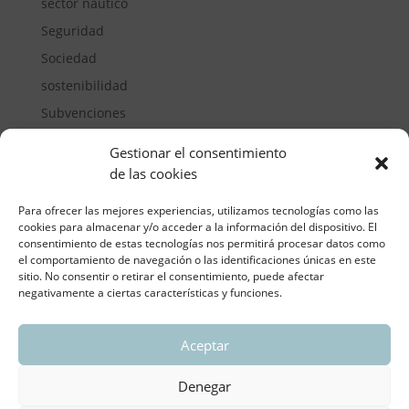
sector náutico
Seguridad
Sociedad
sostenibilidad
Subvenciones
Suelos pisables
Gestionar el consentimiento
Transporte
de las cookies
Vivienda
Para ofrecer las mejores experiencias, utilizamos tecnologías como las
cookies para almacenar y/o acceder a la información del dispositivo. El
consentimiento de estas tecnologías nos permitirá procesar datos como
el comportamiento de navegación o las identificaciones únicas en este
sitio. No consentir o retirar el consentimiento, puede afectar
negativamente a ciertas características y funciones.
Aceptar
ASOCIACIÓN REGIONAL VALENCIANA DE
EMPRESARIOS DEL VIDRIO PLANO
Denegar
Aviso legal y política de privacidad
| Política de