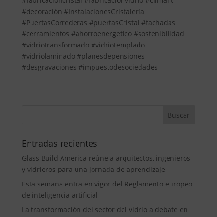
#fabricacioncristal #fabricacionvidrio #climalit
#decoración #InstalacionesCristalería
#PuertasCorrederas #puertasCristal #fachadas
#cerramientos #ahorroenergetico #sostenibilidad
#vidriotransformado #vidriotemplado
#vidriolaminado #planesdepensiones
#desgravaciones #impuestodesociedades
Entradas recientes
Glass Build America reúne a arquitectos, ingenieros
y vidrieros para una jornada de aprendizaje
Esta semana entra en vigor del Reglamento europeo
de inteligencia artificial
La transformación del sector del vidrio a debate en