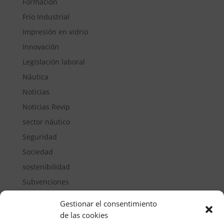
Formación
Frío Industrial
Impresión en vidrio
Innovación
Legislación laboral
Náutica
Noticias
Noticias Revip
sector náutico
Seguridad
Sociedad
sostenibilidad
Subvenciones
Suelos pisables
Gestionar el consentimiento
Transporte
de las cookies