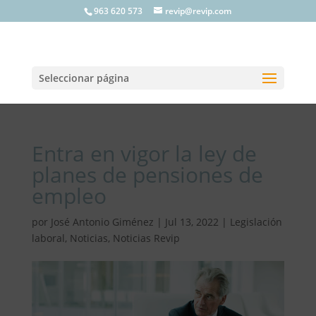
963 620 573
revip@revip.com
Seleccionar página
Entra en vigor la ley de
planes de pensiones de
empleo
por
José Antonio Giménez
|
Jul 13, 2022
|
Legislación
laboral
,
Noticias
,
Noticias Revip