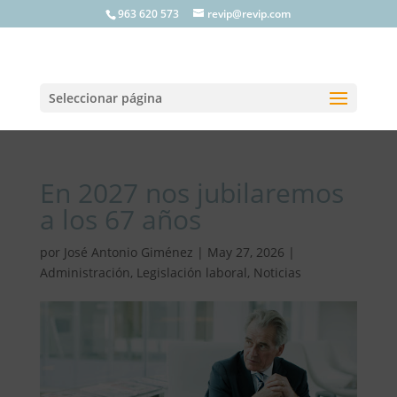
963 620 573
revip@revip.com
Seleccionar página
En 2027 nos jubilaremos
a los 67 años
por
José Antonio Giménez
|
May 27, 2026
|
Administración
,
Legislación laboral
,
Noticias