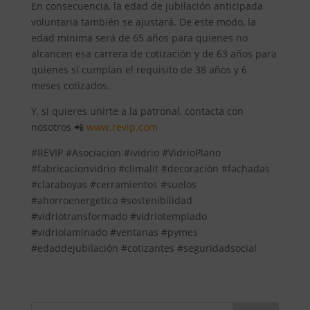
En consecuencia, la edad de jubilación anticipada
voluntaria también se ajustará. De este modo, la
edad mínima será de 65 años para quienes no
alcancen esa carrera de cotización y de 63 años para
quienes sí cumplan el requisito de 38 años y 6
meses cotizados.
Y, si quieres unirte a la patronal, contacta con
nosotros 📲
www.revip.com
#REVIP #Asociacion #ividrio #VidrioPlano
#fabricacionvidrio #climalit #decoración #fachadas
#claraboyas #cerramientos #suelos
#ahorroenergetico #sostenibilidad
#vidriotransformado #vidriotemplado
#vidriolaminado #ventanas #pymes
#edaddejubilación #cotizantes #seguridadsocial