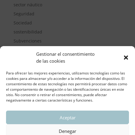
sector náutico
Seguridad
Sociedad
sostenibilidad
Subvenciones
Suelos pisables
Gestionar el consentimiento
Transporte
de las cookies
Vivienda
Para ofrecer las mejores experiencias, utilizamos tecnologías como las
cookies para almacenar y/o acceder a la información del dispositivo. El
consentimiento de estas tecnologías nos permitirá procesar datos como
el comportamiento de navegación o las identificaciones únicas en este
sitio. No consentir o retirar el consentimiento, puede afectar
negativamente a ciertas características y funciones.
Aceptar
ASOCIACIÓN REGIONAL VALENCIANA DE
EMPRESARIOS DEL VIDRIO PLANO
Denegar
Aviso legal y política de privacidad
| Política de