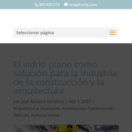
963 620 573
revip@revip.com
Seleccionar página
El vidrio plano como
solución para la industria
de la construcción y la
arquitectura
por
José Antonio Giménez
|
Feb 7, 2025
|
Arquitectura
,
Asociados
,
Automoción
,
Construcción
,
Noticias
,
Noticias Revip