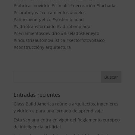
#fabricacionvidrio #climalit #decoración #fachadas
#claraboyas #cerramientos #suelos
#ahorroenergetico #sostenibilidad
#vidriotransformado #vidriotemplado
#cerramientosdevidrio #BiseladosBeneyto
#industriaautomovilística #sectorfotovoltaico
#construccióny arquitectura
Entradas recientes
Glass Build America reúne a arquitectos, ingenieros
y vidrieros para una jornada de aprendizaje
Esta semana entra en vigor del Reglamento europeo
de inteligencia artificial