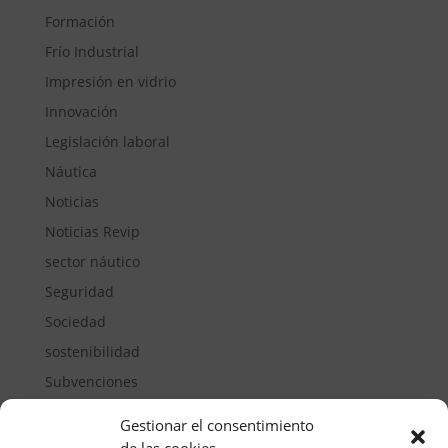
Formación
Frío Industrial
Impresión en vidrio
Innovación
Legislación laboral
Náutica
Noticias
Noticias Revip
sector náutico
Seguridad
Sociedad
sostenibilidad
Subvenciones
Suelos pisables
Gestionar el consentimiento
Transporte