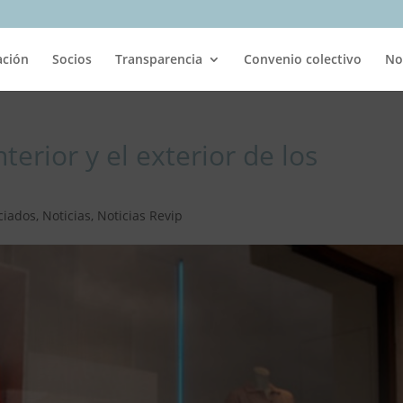
ación
Socios
Transparencia
Convenio colectivo
No
nterior y el exterior de los
ciados
,
Noticias
,
Noticias Revip