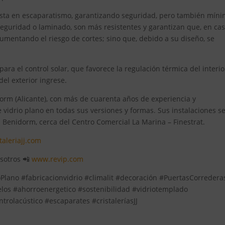
alista en escaparatismo, garantizando seguridad, pero también mín
 seguridad o laminado, son más resistentes y garantizan que, en ca
umentando el riesgo de cortes; sino que, debido a su diseño, se
a el control solar, que favorece la regulación térmica del interior
del exterior ingrese.
dorm (Alicante), con más de cuarenta años de experiencia y
e vidrio plano en todas sus versiones y formas. Sus instalaciones s
 a Benidorm, cerca del Centro Comercial La Marina – Finestrat.
taleriajj.com
osotros 📲
www.revip.com
Plano #fabricacionvidrio #climalit #decoración #PuertasCorredera
los #ahorroenergetico #sostenibilidad #vidriotemplado
trolacústico #escaparates #cristaleríasJJ