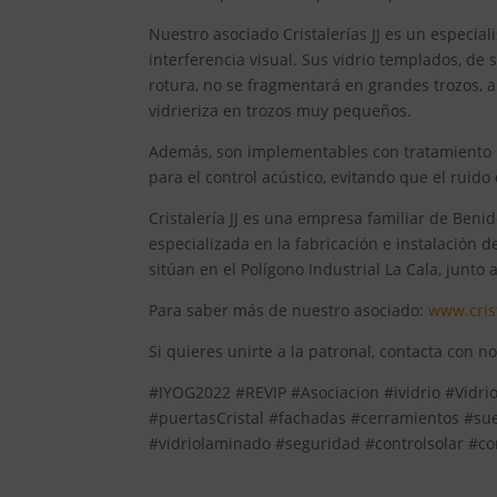
Nuestro asociado Cristalerías JJ es un especi
interferencia visual. Sus vidrio templados, de
rotura, no se fragmentará en grandes trozos, a
vidrieriza en trozos muy pequeños.
Además, son implementables con tratamiento par
para el control acústico, evitando que el ruido 
Cristalería JJ es una empresa familiar de Beni
especializada en la fabricación e instalación d
sitúan en el Polígono Industrial La Cala, junto
Para saber más de nuestro asociado:
www.cris
Si quieres unirte a la patronal, contacta con n
#IYOG2022 #REVIP #Asociacion #ividrio #Vidrio
#puertasCristal #fachadas #cerramientos #sue
#vidriolaminado #seguridad #controlsolar #con