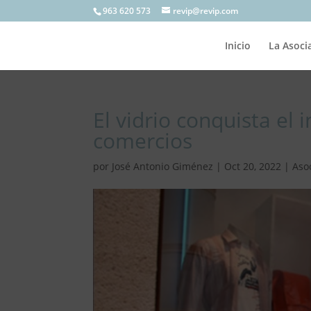
963 620 573
revip@revip.com
Inicio
La Asoci
El vidrio conquista el i
comercios
por
José Antonio Giménez
|
Oct 20, 2022
|
Aso