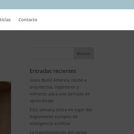
ticias
Contacto
Entradas recientes
Glass Build America reúne a
arquitectos, ingenieros y
vidrieros para una jornada de
aprendizaje
Esta semana entra en vigor del
Reglamento europeo de
inteligencia artificial
La transformación del sector