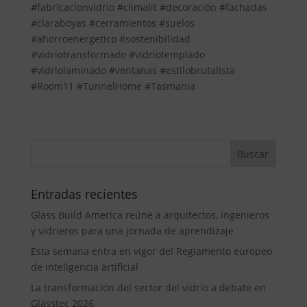
#fabricacionvidrio #climalit #decoración #fachadas
#claraboyas #cerramientos #suelos
#ahorroenergetico #sostenibilidad
#vidriotransformado #vidriotemplado
#vidriolaminado #ventanas #estilobrutalista
#Room11 #TunnelHome #Tasmania
Entradas recientes
Glass Build America reúne a arquitectos, ingenieros
y vidrieros para una jornada de aprendizaje
Esta semana entra en vigor del Reglamento europeo
de inteligencia artificial
La transformación del sector del vidrio a debate en
Glasstec 2026