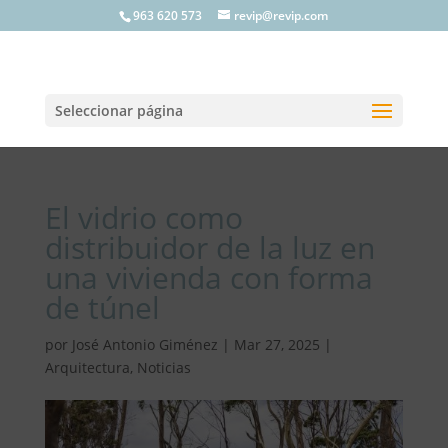
963 620 573
revip@revip.com
Seleccionar página
El vidrio como
distribuidor de la luz en
una vivienda con forma
de túnel
por
José Antonio Giménez
|
Mar 27, 2025
|
Arquitectura
,
Noticias