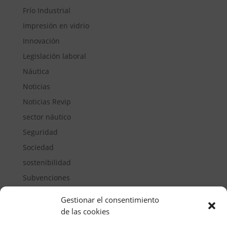
Frío Industrial
Impresión en vidrio
Innovación
Legislación laboral
Náutica
Noticias
Noticias Revip
sector náutico
Seguridad
Sociedad
sostenibilidad
Subvenciones
Suelos pisables
Gestionar el consentimiento
Transporte
de las cookies
Vivienda