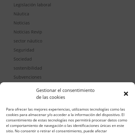
Legislación laboral
Náutica
Noticias
Noticias Revip
sector náutico
Seguridad
Sociedad
sostenibilidad
Subvenciones
Suelos pisables
Gestionar el consentimiento
Transporte
de las cookies
Vivienda
Para ofrecer las mejores experiencias, utilizamos tecnologías como las
cookies para almacenar y/o acceder a la información del dispositivo. El
consentimiento de estas tecnologías nos permitirá procesar datos como
el comportamiento de navegación o las identificaciones únicas en este
sitio. No consentir o retirar el consentimiento, puede afectar