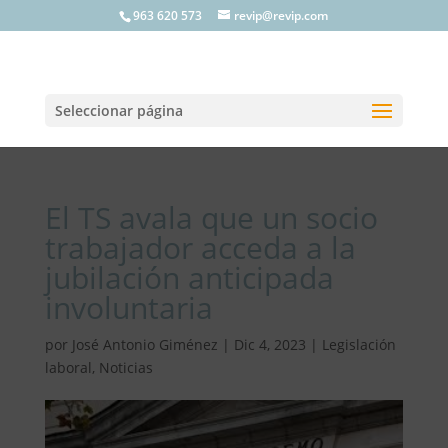
963 620 573
revip@revip.com
Seleccionar página
El TS avala que un socio
trabajador acceda a la
jubilación anticipada
involuntaria
por
José Antonio Giménez
|
Dic 4, 2023
|
Legislación
laboral
,
Noticias