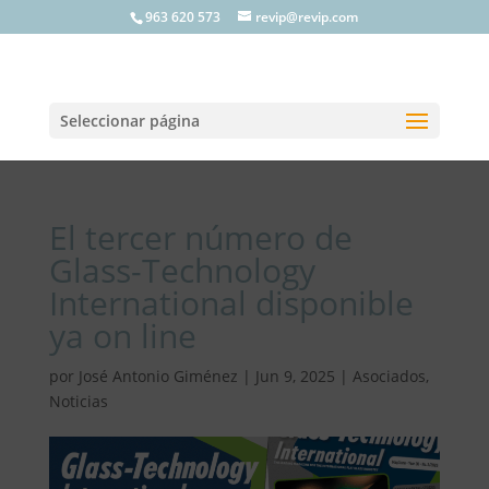
963 620 573
revip@revip.com
Seleccionar página
El tercer número de
Glass-Technology
International disponible
ya on line
por
José Antonio Giménez
|
Jun 9, 2025
|
Asociados
,
Noticias