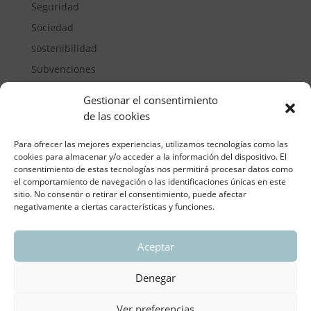
Seguridad
Sociedad
sostenibilidad
Subvenciones
Suelos pisables
Gestionar el consentimiento
Transporte
de las cookies
Vivienda
Para ofrecer las mejores experiencias, utilizamos tecnologías como las
cookies para almacenar y/o acceder a la información del dispositivo. El
consentimiento de estas tecnologías nos permitirá procesar datos como
el comportamiento de navegación o las identificaciones únicas en este
sitio. No consentir o retirar el consentimiento, puede afectar
negativamente a ciertas características y funciones.
Aceptar
ASOCIACIÓN REGIONAL VALENCIANA DE
EMPRESARIOS DEL VIDRIO PLANO
Denegar
Aviso legal y política de privacidad
| Política de
Cookies
Ver preferencias