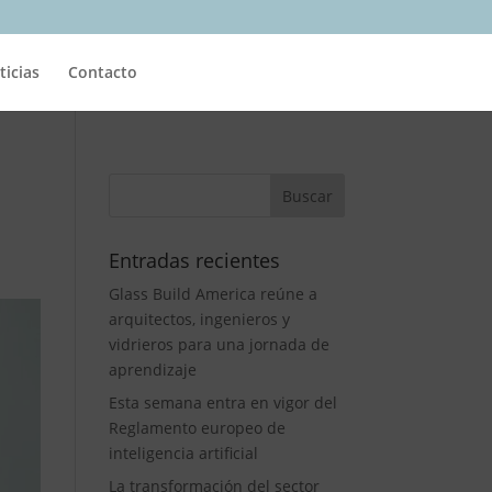
ticias
Contacto
Entradas recientes
Glass Build America reúne a
arquitectos, ingenieros y
vidrieros para una jornada de
aprendizaje
Esta semana entra en vigor del
Reglamento europeo de
inteligencia artificial
La transformación del sector