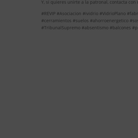
Y, si quieres unirte a la patronal, contacta con
#REVIP #Asociacion #ividrio #VidrioPlano #fab
#cerramientos #suelos #ahorroenergetico #so
#TribunalSupremo #absentismo #balcones #plu