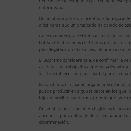
Colectivo de la compañía que regulaba este pl
enfermedad.
Dicho plus supone un incentivo a la mejora de 
a las horas que un empleado ha dejado de asis
De esta manera, se cobraba el 100% de la cuan
habían tenido menos de 8 horas de ausencia e
plus llegaba a un 0% en caso de una ausencia
El Supremo considera que, de confirmar la sent
asistencia al trabajo iba a quedar «desnatural
«lícito establecer un plus salarial para combat
No obstante, el máximo órgano judicial insta 
puede producir en algunos casos en los que l
hijos o familiares enfermos), por lo que pide 
De igual manera, considera legítimas la ausenc
ausencias por cambio de domicilio habitual o
discriminación.