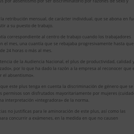
us por absentismo por ser discriminatorio por razones de sexo y
la retribución mensual, de carácter individual, que se abona en f
tir a su puesto de trabajo.
tía correspondiente al centro de trabajo cuando los trabajadores
n el mes, una cuantía que se rebajaba progresivamente hasta que
 de 24 horas o más al mes.
encia de la Audiencia Nacional, el plus de productividad, calidad 
izado», por lo que ha dado la razón a la empresa al reconocer que 
ir el absentismo».
a que este plus tenga en cuenta la discriminación de género que se
os permisos son disfrutados mayoritariamente por mujeres (cuidad
una interpretación «integradora» de la norma.
ias no justificas para le aminoración de este plus, así como las
 para concurrir a exámenes, en la medida en que no causen