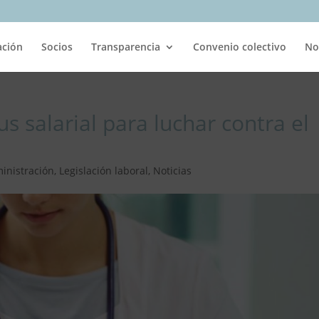
ación
Socios
Transparencia
Convenio colectivo
No
s salarial para luchar contra el
inistración
,
Legislación laboral
,
Noticias