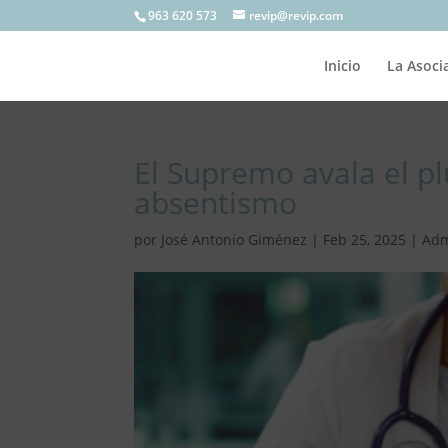
963 620 573
revip@revip.com
Inicio
La Asoci
El Supremo avala el plu
absentismo
por
José Antonio Giménez
|
Feb 25, 2025
|
Adm