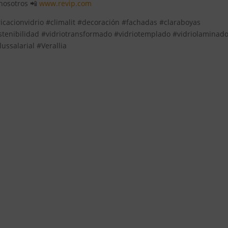
 nosotros 📲
www.revip.com
ricacionvidrio #climalit #decoración #fachadas #claraboyas
stenibilidad #vidriotransformado #vidriotemplado #vidriolaminad
ssalarial #Verallia