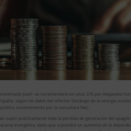
 denominado ‘pool’- se incrementaría en unos 37€ por megavatio hor
paña, según los datos del informe ‘Decálogo de la energía nuclea
o público recientemente por la consultora PwC.
ían suplir prácticamente toda la pérdida de generación del apagón
soberanía energética, dado que supondrá un aumento de la depende