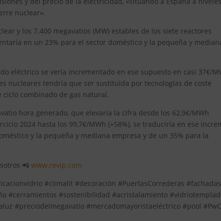
siones y del precio de la electricidad, «situando a España a nivele
erre nuclear».
lear y los 7.400 megavatios (MW) estables de los siete reactores
mentaría en un 23% para el sector doméstico y la pequeña y median
cado eléctrico se vería incrementado en ese supuesto en casi 37€/
s nucleares tendría que ser sustituida por tecnologías de coste
e ciclo combinado de gas natural.
atio hora generado, que elevaría la cifra desde los 62,9€/MWh
rcicio 2024 hasta los 99,7€/MWh (+58%), se traduciría en ese incr
 doméstico y la pequeña y mediana empresa y de un 35% para la
osotros 📲
www.revip.com
ricacionvidrio #climalit #decoración #PuertasCorrederas #fachada
cerramientos #sostenibilidad #acristalamiento #vidriotemplad
luz #preciodelmegavatio #mercadomayoristaeléctrico #pool #Pw