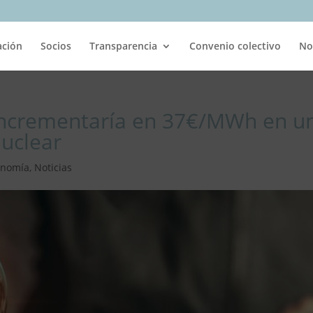
ación
Socios
Transparencia
Convenio colectivo
No
e incrementaría en 37€/MWh en u
uclear
onomía
,
Noticias