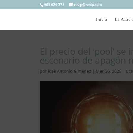
963 620 573
revip@revip.com
Inicio
La Asoci
El precio del ‘pool’ s
escenario de apagón n
por
José Antonio Giménez
|
Mar 26, 2025
|
Ec