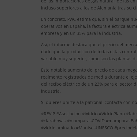
de las importaciones de gas natural, de las emi
incluso superiores a los de Alemania tras su ci
En concreto, PwC estima que, sin el parque nuc
operativos en España, la factura eléctrica au
empresa y en un 35% para la industria.
Así, el informe destaca que el precio del mer
dado que la producción de todas estas centrale
variable muy superior, como son las plantas d
Este notable aumento del precio de cada megav
realmente registrados de media durante el eje
del recibo eléctrico de un 23% para el sector
industria.
Si quieres unirte a la patronal, contacta con n
#REVIP #Asociacion #ividrio #VidrioPlano #fab
#claraboyas #mamparasCOVID #mamparasBaño #
#vidriolaminado #ManisesUNESCO #preciodela