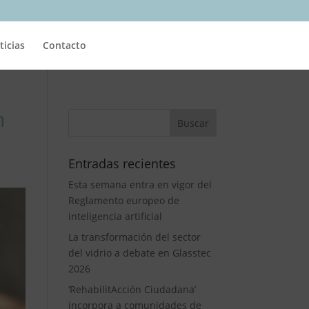
ticias
Contacto
n
Entradas recientes
Esta semana entra en vigor del
Reglamento europeo de
inteligencia artificial
La transformación del sector
del vidrio a debate en Glasstec
2026
‘RehabilitAcción Ciudadana’
incorpora a comunidades de