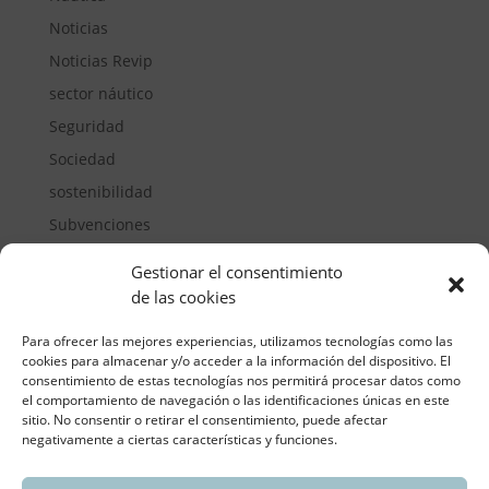
Noticias
Noticias Revip
sector náutico
Seguridad
Sociedad
sostenibilidad
Subvenciones
Suelos pisables
Gestionar el consentimiento
Transporte
de las cookies
Vivienda
Para ofrecer las mejores experiencias, utilizamos tecnologías como las
cookies para almacenar y/o acceder a la información del dispositivo. El
consentimiento de estas tecnologías nos permitirá procesar datos como
el comportamiento de navegación o las identificaciones únicas en este
sitio. No consentir o retirar el consentimiento, puede afectar
negativamente a ciertas características y funciones.