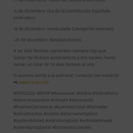
-6 de diciembre: Día de la Constitución Española
(miércoles).
-8 de diciembre: Inmaculada Concepción (viernes).
-25 de diciembre: Navidad (lunes).
A los días festivos nacionales siempre hay que
sumar los festivos autonómicos y dos locales, hasta
sumar un total de 14 días festivos al año.
Si quieres unirte a la patronal, contacta con nosotros
📲
www.revip.com
#IYOG2022 #REVIP #Asociacion #ividrio #VidrioPlano
#fabricacionvidrio #climalit #decoración
#PuertasCorrederas #puertasCristal #fachadas
#cerramientos #suelos #ahorroenergetico
#sostenibilidad #vidriotemplado #vidriolaminado
#calendariolaboral #festivosnacionales