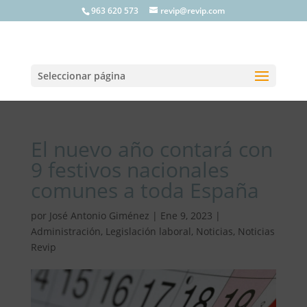
963 620 573
revip@revip.com
Seleccionar página
El nuevo año contará con
9 festivos nacionales
comunes a toda España
por
José Antonio Giménez
|
Ene 9, 2023
|
Administración
,
Legislación laboral
,
Noticias
,
Noticias
Revip