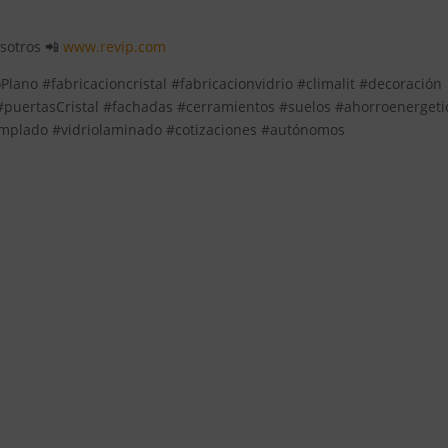
osotros 📲
www.revip.com
lano #fabricacioncristal #fabricacionvidrio #climalit #decoración
 #puertasCristal #fachadas #cerramientos #suelos #ahorroenergeti
templado #vidriolaminado #cotizaciones #autónomos