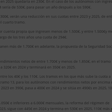
e en 2025 quedaría en 230€. En el caso de los autónomos con ingre
4 sería de 530€, para pasar un año después a los 590€.
300€, verán una reducción en sus cuotas entre 2023 y 2025, de en
el cuarto tramo.
por cuenta propia que ingresen menos de 1.500€, y entre 1.500€y 
argo de los tres años una cuota de 294€.
ganen más de 1.700€ en adelante, la propuesta de la Seguridad Soc
ndimientos netos de entre 1.700€ y menos de 1.850€, en el tramo s
 a 320€ en 2024 y terminará en 350€ en 2025.
entre los 40€ y los 110€. Los tramos en los que más sube la cuota a 
el tramo 13, para los autónomos con rendimientos netos por encima 
en 2023 en 390€, pasa a 400€ en 2024 y se sitúa en 490€s en 2025, 1
4.050€ e inferiores a 6.000€ mensuales, la reforma del régimen de
2023, sigue con 445€ en 2024 y termina en 530€ en 2025, 110€ más 