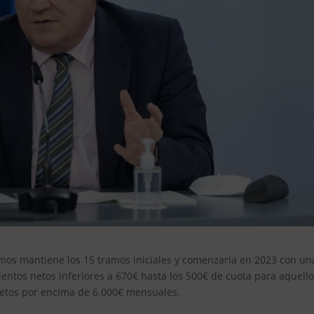
os mantiene los 15 tramos iniciales y comenzaría en 2023 con un
ntos netos inferiores a 670€ hasta los 500€ de cuota para aquell
netos por encima de 6.000€ mensuales.