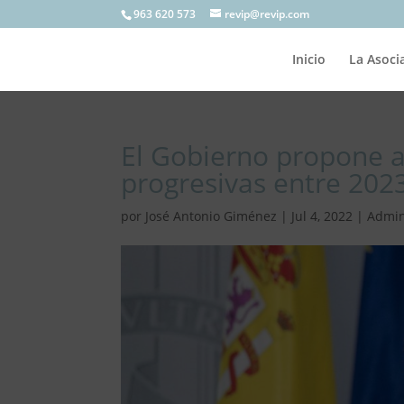
963 620 573
revip@revip.com
Inicio
La Asoci
El Gobierno propone a
progresivas entre 202
por
José Antonio Giménez
|
Jul 4, 2022
|
Admin