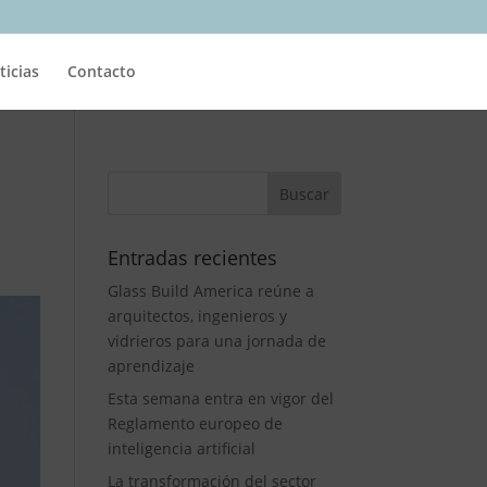
ticias
Contacto
Entradas recientes
Glass Build America reúne a
arquitectos, ingenieros y
vidrieros para una jornada de
aprendizaje
Esta semana entra en vigor del
Reglamento europeo de
inteligencia artificial
La transformación del sector