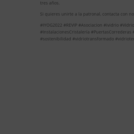
tres años.
Si quieres unirte a la patronal, contacta con n
#IYOG2022 #REVIP #Asociacion #ividrio #VidrioP
#InstalacionesCristalería #PuertasCorrederas
#sostenibilidad #vidriotransformado #vidrio