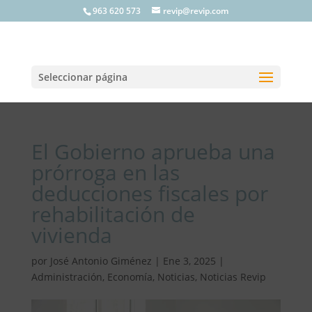
963 620 573
revip@revip.com
Seleccionar página
El Gobierno aprueba una
prórroga en las
deducciones fiscales por
rehabilitación de
vivienda
por
José Antonio Giménez
|
Ene 3, 2025
|
Administración
,
Economía
,
Noticias
,
Noticias Revip