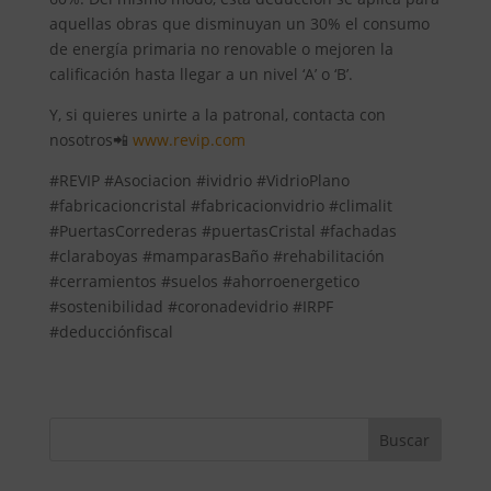
aquellas obras que disminuyan un 30% el consumo
de energía primaria no renovable o mejoren la
calificación hasta llegar a un nivel ‘A’ o ‘B’.
Y, si quieres unirte a la patronal, contacta con
nosotros📲
www.revip.com
#REVIP #Asociacion #ividrio #VidrioPlano
#fabricacioncristal #fabricacionvidrio #climalit
#PuertasCorrederas #puertasCristal #fachadas
#claraboyas #mamparasBaño #rehabilitación
#cerramientos #suelos #ahorroenergetico
#sostenibilidad #coronadevidrio #IRPF
#deducciónfiscal