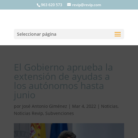
963 620 573
revip@revip.com
Seleccionar página
El Gobierno aprueba la
extensión de ayudas a
los autónomos hasta
junio
por
José Antonio Giménez
|
Mar 4, 2022
|
Noticias
,
Noticias Revip
,
Subvenciones