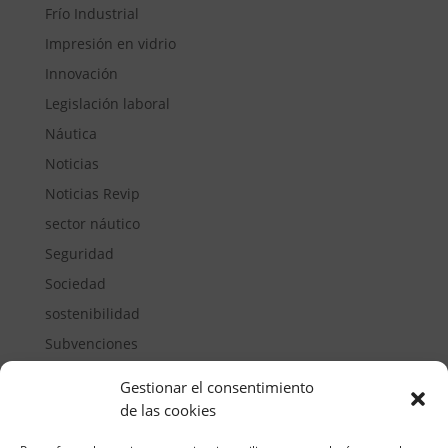
Frío Industrial
Impresión en vidrio
Innovación
Legislación laboral
Náutica
Noticias
Noticias Revip
sector náutico
Seguridad
Sociedad
sostenibilidad
Subvenciones
Suelos pisables
Gestionar el consentimiento
Transporte
de las cookies
Vivienda