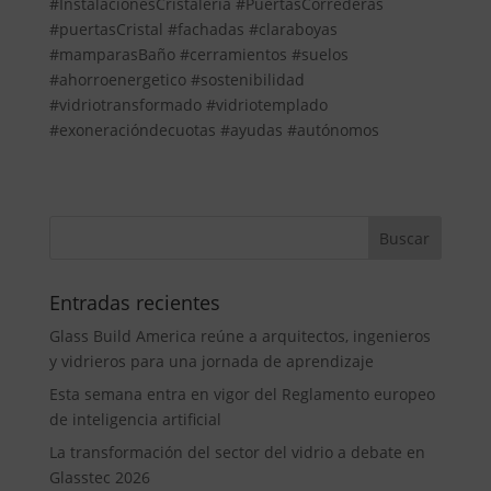
#InstalacionesCristalería #PuertasCorrederas
#puertasCristal #fachadas #claraboyas
#mamparasBaño #cerramientos #suelos
#ahorroenergetico #sostenibilidad
#vidriotransformado #vidriotemplado
#exoneracióndecuotas #ayudas #autónomos
Entradas recientes
Glass Build America reúne a arquitectos, ingenieros
y vidrieros para una jornada de aprendizaje
Esta semana entra en vigor del Reglamento europeo
de inteligencia artificial
La transformación del sector del vidrio a debate en
Glasstec 2026