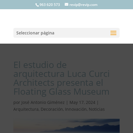
963 620 573
revip@revip.com
Seleccionar página
El estudio de
arquitectura Luca Curci
Architects presenta el
Floating Glass Museum
por
José Antonio Giménez
|
May 17, 2024
|
Arquitectura
,
Decoración
,
Innovación
,
Noticias