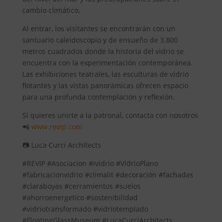
cambio climático.
Al entrar, los visitantes se encontrarán con un
santuario caleidoscopio y de ensueño de 3.800
metros cuadrados donde la historia del vidrio se
encuentra con la experimentación contemporánea.
Las exhibiciones teatrales, las esculturas de vidrio
flotantes y las vistas panorámicas ofrecen espacio
para una profunda contemplación y reflexión.
Si quieres unirte a la patronal, contacta con nosotros
📲
www.revip.com
📷 Luca Curci Architects
#REVIP #Asociacion #ividrio #VidrioPlano
#fabricacionvidrio #climalit #decoración #fachadas
#claraboyas #cerramientos #suelos
#ahorroenergetico #sostenibilidad
#vidriotransformado #vidriotemplado
#FloatingGlassMuseum #LucaCurciArchitects