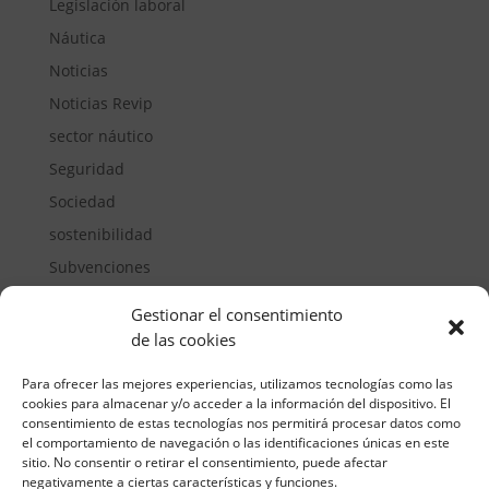
Legislación laboral
Náutica
Noticias
Noticias Revip
sector náutico
Seguridad
Sociedad
sostenibilidad
Subvenciones
Suelos pisables
Gestionar el consentimiento
Transporte
de las cookies
Vivienda
Para ofrecer las mejores experiencias, utilizamos tecnologías como las
cookies para almacenar y/o acceder a la información del dispositivo. El
consentimiento de estas tecnologías nos permitirá procesar datos como
el comportamiento de navegación o las identificaciones únicas en este
sitio. No consentir o retirar el consentimiento, puede afectar
negativamente a ciertas características y funciones.