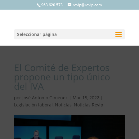
963 620 573
revip@revip.com
Seleccionar página
El Comité de Expertos
propone un tipo único
del IVA
por
José Antonio Giménez
|
Mar 15, 2022
|
Legislación laboral
,
Noticias
,
Noticias Revip