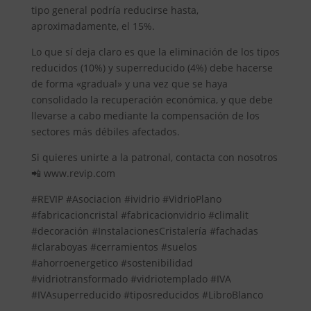
tipo general podría reducirse hasta,
aproximadamente, el 15%.
Lo que sí deja claro es que la eliminación de los tipos
reducidos (10%) y superreducido (4%) debe hacerse
de forma «gradual» y una vez que se haya
consolidado la recuperación económica, y que debe
llevarse a cabo mediante la compensación de los
sectores más débiles afectados.
Si quieres unirte a la patronal, contacta con nosotros
📲 www.revip.com
#REVIP #Asociacion #ividrio #VidrioPlano
#fabricacioncristal #fabricacionvidrio #climalit
#decoración #InstalacionesCristalería #fachadas
#claraboyas #cerramientos #suelos
#ahorroenergetico #sostenibilidad
#vidriotransformado #vidriotemplado #IVA
#IVAsuperreducido #tiposreducidos #LibroBlanco