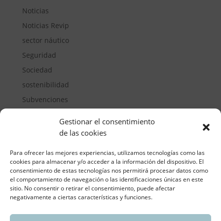
Noticias
Noticias Revip
sector náutico
Seguridad
Sociedad
sostenibilidad
Subvenciones
Suelos pisables
Gestionar el consentimiento
Transporte
de las cookies
Vivienda
Para ofrecer las mejores experiencias, utilizamos tecnologías como las
cookies para almacenar y/o acceder a la información del dispositivo. El
consentimiento de estas tecnologías nos permitirá procesar datos como
el comportamiento de navegación o las identificaciones únicas en este
sitio. No consentir o retirar el consentimiento, puede afectar
negativamente a ciertas características y funciones.