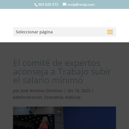
963 620 573
revip@revip.com
Seleccionar página
El comité de expertos
aconseja a Trabajo subir
el salario mínimo
por
José Antonio Giménez
|
Dic 16, 2025
|
Administración
,
Economía
,
Noticias