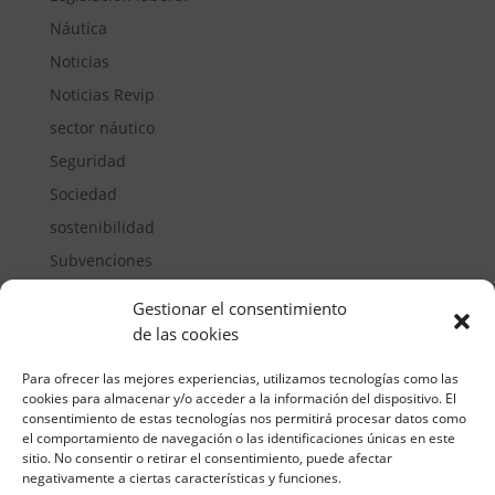
Náutica
Noticias
Noticias Revip
sector náutico
Seguridad
Sociedad
sostenibilidad
Subvenciones
Suelos pisables
Gestionar el consentimiento
Transporte
de las cookies
Vivienda
Para ofrecer las mejores experiencias, utilizamos tecnologías como las
cookies para almacenar y/o acceder a la información del dispositivo. El
consentimiento de estas tecnologías nos permitirá procesar datos como
el comportamiento de navegación o las identificaciones únicas en este
sitio. No consentir o retirar el consentimiento, puede afectar
negativamente a ciertas características y funciones.