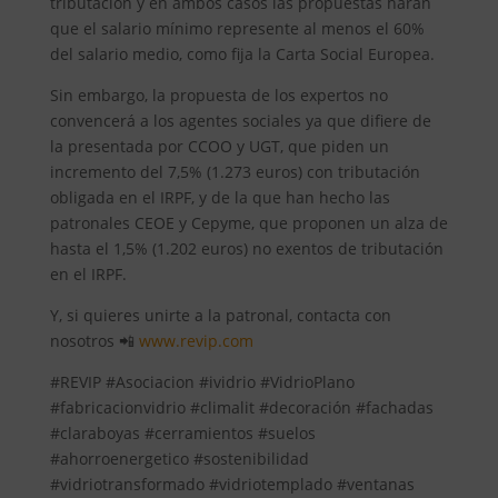
tributación y en ambos casos las propuestas harán
que el salario mínimo represente al menos el 60%
del salario medio, como fija la Carta Social Europea.
Sin embargo, la propuesta de los expertos no
convencerá a los agentes sociales ya que difiere de
la presentada por CCOO y UGT, que piden un
incremento del 7,5% (1.273 euros) con tributación
obligada en el IRPF, y de la que han hecho las
patronales CEOE y Cepyme, que proponen un alza de
hasta el 1,5% (1.202 euros) no exentos de tributación
en el IRPF.
Y, si quieres unirte a la patronal, contacta con
nosotros 📲
www.revip.com
#REVIP #Asociacion #ividrio #VidrioPlano
#fabricacionvidrio #climalit #decoración #fachadas
#claraboyas #cerramientos #suelos
#ahorroenergetico #sostenibilidad
#vidriotransformado #vidriotemplado #ventanas