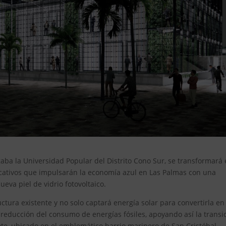
gaba la Universidad Popular del Distrito Cono Sur, se transformará
ucativos que impulsarán la economía azul en Las Palmas con una
ueva piel de vidrio fotovoltaico.
ructura existente y no solo captará energía solar para convertirla en
a reducción del consumo de energías fósiles, apoyando así la transi
lote, ubicado en el emblemático barrio marinero de San Cristóbal,