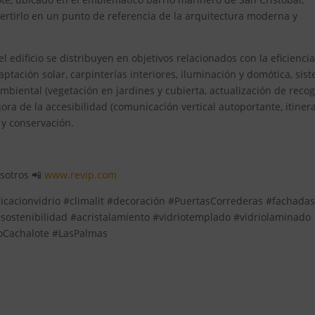
vertirlo en un punto de referencia de la arquitectura moderna y
l edificio se distribuyen en objetivos relacionados con la eficienci
ptación solar, carpinterías interiores, iluminación y domótica, sis
ambiental (vegetación en jardines y cubierta, actualización de reco
jora de la accesibilidad (comunicación vertical autoportante, itiner
d y conservación.
osotros 📲
www.revip.com
ricacionvidrio #climalit #decoración #PuertasCorrederas #fachada
stenibilidad #acristalamiento #vidriotemplado #vidriolaminado
ioCachalote #LasPalmas