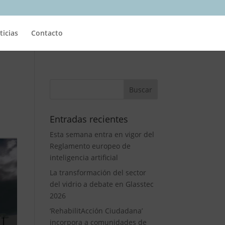
ticias
Contacto
Entradas recientes
Esta semana entra en vigor del
Reglamento europeo de
inteligencia artificial
La transformación del sector
del vidrio a debate en Glasstec
2026
‘RehabilitAcción Ciudadana’
incorpora a comunidades de