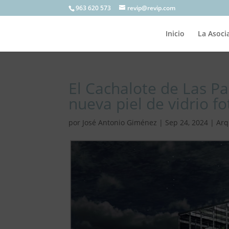
963 620 573
revip@revip.com
Inicio
La Asoci
El Cachalote de Las Pa
nueva piel de vidrio fo
por
José Antonio Giménez
|
Sep 24, 2024
|
Arq