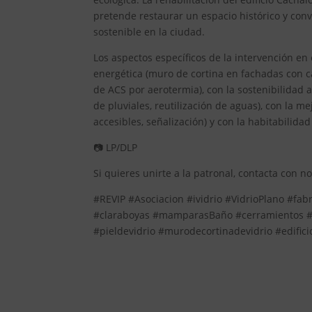
pretende restaurar un espacio histórico y con
sostenible en la ciudad.
Los aspectos específicos de la intervención en e
energética (muro de cortina en fachadas con ca
de ACS por aerotermia), con la sostenibilidad 
de pluviales, reutilización de aguas), con la me
accesibles, señalización) y con la habitabilida
📷 LP/DLP
Si quieres unirte a la patronal, contacta con n
#REVIP #Asociacion #ividrio #VidrioPlano #fab
#claraboyas #mamparasBaño #cerramientos #so
#pieldevidrio #murodecortinadevidrio #edific