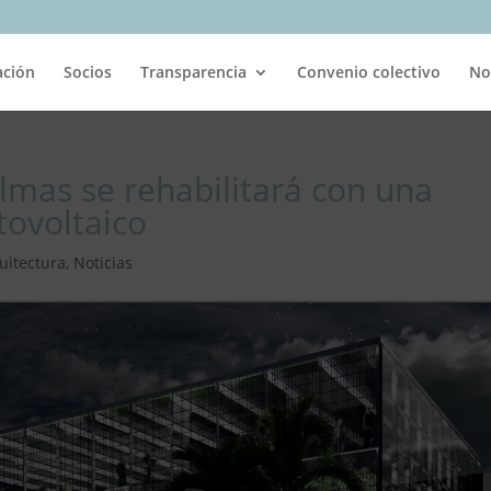
ación
Socios
Transparencia
Convenio colectivo
No
lmas se rehabilitará con una
tovoltaico
uitectura
,
Noticias