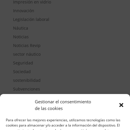
Impresión en vidrio
Innovación
Legislación laboral
Náutica
Noticias
Noticias Revip
sector náutico
Seguridad
Sociedad
sostenibilidad
Subvenciones
Suelos pisables
Gestionar el consentimiento
Transporte
de las cookies
Vivienda
Para ofrecer las mejores experiencias, utilizamos tecnologías como las
cookies para almacenar y/o acceder a la información del dispositivo. El