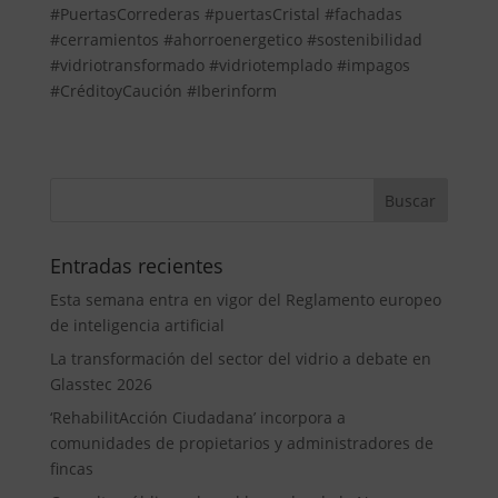
#PuertasCorrederas #puertasCristal #fachadas
#cerramientos #ahorroenergetico #sostenibilidad
#vidriotransformado #vidriotemplado #impagos
#CréditoyCaución #Iberinform
Entradas recientes
Esta semana entra en vigor del Reglamento europeo
de inteligencia artificial
La transformación del sector del vidrio a debate en
Glasstec 2026
‘RehabilitAcción Ciudadana’ incorpora a
comunidades de propietarios y administradores de
fincas