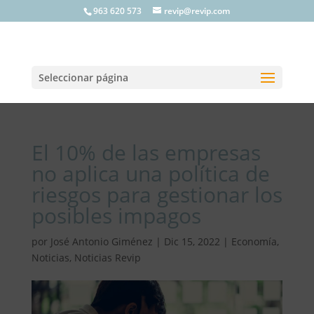
963 620 573
revip@revip.com
Seleccionar página
El 10% de las empresas
no aplica una política de
riesgos para gestionar los
posibles impagos
por
José Antonio Giménez
|
Dic 15, 2022
|
Economía
,
Noticias
,
Noticias Revip